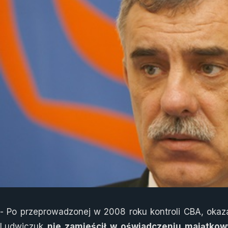
- Po przeprowadzonej w 2008 roku kontroli CBA, okaza
Ludwiczuk
nie zamieścił w oświadczeniu majątko