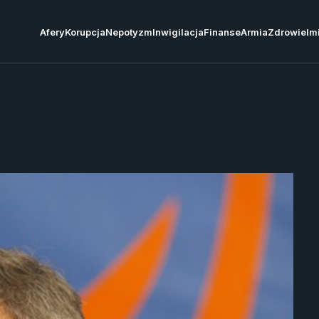
Afery
Korupcja
Nepotyzm
Inwigilacja
Finanse
Armia
Zdrowie
Im