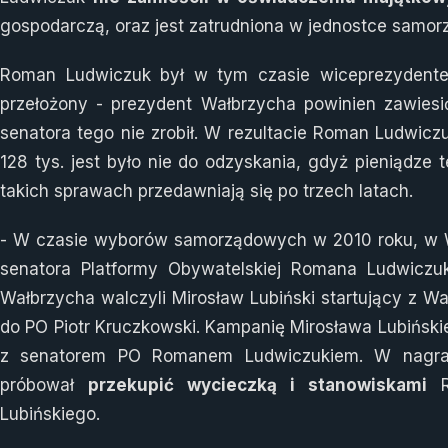
gospodarczą, oraz jest zatrudniona w jednostce samorz
Roman Ludwiczuk był w tym czasie wiceprezydentem
przełożony - prezydent Wałbrzycha powinien zawiesi
senatora tego nie zrobił. W rezultacie Roman Ludwicz
128 tys. jest było nie do odzyskania, gdyż pieniądze
takich sprawach przedawniają się po trzech latach.
- W czasie wyborów samorządowych w 2010 roku, w Wa
senatora Platformy Obywatelskiej Romana Ludwiczu
Wałbrzycha walczyli Mirosław Lubiński startujący z W
do PO Piotr Kruczkowski. Kampanię Mirosława Lubiński
z senatorem PO Romanem Ludwiczukiem. W nagrane
próbował
przekupić wycieczką i stanowiskami
Ro
Lubińskiego.