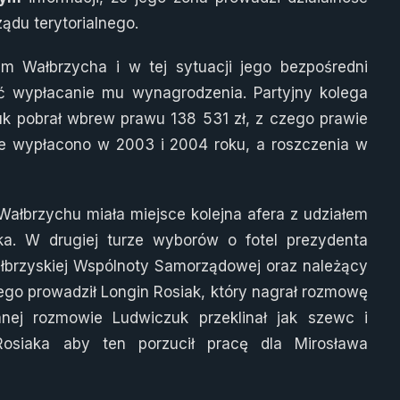
ądu terytorialnego.
 Wałbrzycha i w tej sytuacji jego bezpośredni
ć wypłacanie mu wynagrodzenia. Partyjny kolega
uk pobrał wbrew prawu 138 531 zł, z czego prawie
 te wypłacono w 2003 i 2004 roku, a roszczenia w
łbrzychu miała miejsce kolejna afera z udziałem
ka. W drugiej turze wyborów o fotel prezydenta
ałbrzyskiej Wspólnoty Samorządowej oraz należący
ego prowadził Longin Rosiak, który nagrał rozmowę
j rozmowie Ludwiczuk przeklinał jak szewc i
siaka aby ten porzucił pracę dla Mirosława