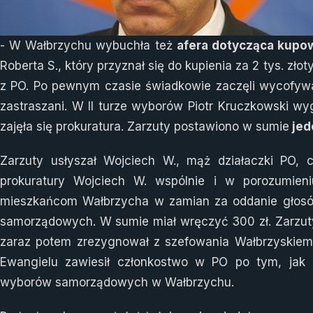
- W Wałbrzychu wybuchła też
afera dotycząca kupo
Roberta S., który przyznał się do kupienia za 2 tys. zł
z PO. Po pewnym czasie świadkowie zaczęli wycofywać
zastraszani. W II turze wyborów Piotr Kruczkowski w
zajęła się prokuratura. Zarzuty postawiono w sumie
jed
Zarzuty usłyszał Wojciech W., mąż działaczki PO, c
prokuratury Wojciech W. wspólnie i w porozumien
mieszkańcom Wałbrzycha w zamian za oddanie głosó
samorządowych. W sumie miał wręczyć 300 zł. Zarzuty 
zaraz potem zrezygnował z szefowania Wałbrzyskiemu
Ewangielu zawiesił członkostwo w PO po tym, jak 
wyborów samorządowych w Wałbrzychu.