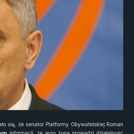
ło się, że senator Platformy Obywatelskiej Roman
wym
informacji, że jego żona prowadzi działalność