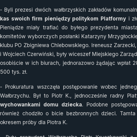
- Byli prezesi dwóch wałbrzyskich zakładów komunalny
kas swoich firm pieniędzy politykom Platformy
i zł
Pieniądze miały trafiać do byłego prezydenta miasta
komitetów wyborczych posłanki Katarzyny Mrzygłockie
klubu PO Zbigniewa Chlebowskiego. Ireneusz Zarzecki, 
i Wojciech Czerwiński, były wiceszef Miejskiego Zarząd
osobiście w ich biurach, jednorazowo żądając wpłat 20
500 tys. zł.
- Prokuratura wszczęła postępowanie wobec jed
Wałbrzychu. Był to Piotr K., jednocześnie radny Pla
wychowankami domu dziecka
. Podobne postępow
również chodziło o bicie bezbronnych dzieci. Tamt
okresem próby dla Piotra K.