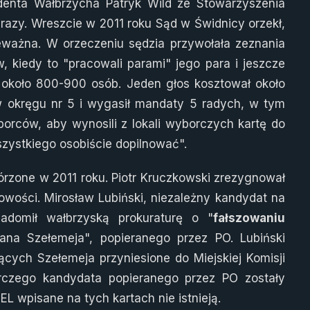
denta Wałbrzycha Patryk Wild ze Stowarzyszenia
razy. Wreszcie w 2011 roku Sąd w Świdnicy orzekł,
eważna. W orzeczeniu sędzia przywołała zeznania
w, kiedy to "pracowali parami" jego para i jeszcze
 około 800-900 osób. Jeden głos kosztował około
w okręgu nr 5 i wygasił mandaty 5 radych, w tym
borców, aby wynosili z lokali wyborczych kartę do
szystkiego osobiście dopilnować".
órzone w 2011 roku. Piotr Kruczkowski zrezygnował
łowości. Mirosław Lubiński, niezależny kandydat na
adomił wałbrzyską prokuraturę o "
fałszowaniu
a Szełemeja", popieranego przez PO. Lubiński
ących Szełemeja przyniesione do Miejskiej Komisji
czego kandydata popieranego przez PO zostały
 wpisane na tych kartach nie istnieją.