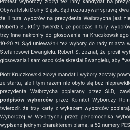
Protest wyborczy złożył też inny kandydat na prezy
Obywatelski Dolny Śląsk. Sąd rozpatrywał sprawę dwa 
że II tura wyborów na prezydenta Wałbrzycha jest ni
Roberta S., który twierdził, że podczas II tury wyboró
trzy inne nakłoniły do głosowania na Kruczkowskiego
10-20 zł. Sąd unieważnił też wybory do rady miasta 
Stefanosowi Ewangielu. Robert S. zeznał, że prosił wy
głosowania i sam osobiście skreślał Ewangielu, aby "w
Piotr Kruczkowski złożył mandat i wybory zostały powt
ze startu, ale i tym razem nie obyło się bez nieprawid
prezydenta Wałbrzycha popierany przez SLD, zawi
podpisów wyborców
przez Komitet Wyborczy Roman
twierdził, że trzy karty z wykazem wyborców popieraj
Wyborczej w Wałbrzychu przez pełnomocnika wybor
wypisane jednym charakterem pisma, a 52 numery PESEL