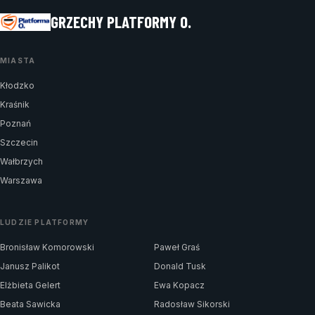
GRZECHY PLATFORMY O.
MIASTA
Kłodzko
Kraśnik
Poznań
Szczecin
Wałbrzych
Warszawa
LUDZIE PLATFORMY
Bronisław Komorowski
Paweł Graś
Janusz Palikot
Donald Tusk
Elżbieta Gelert
Ewa Kopacz
Beata Sawicka
Radosław Sikorski