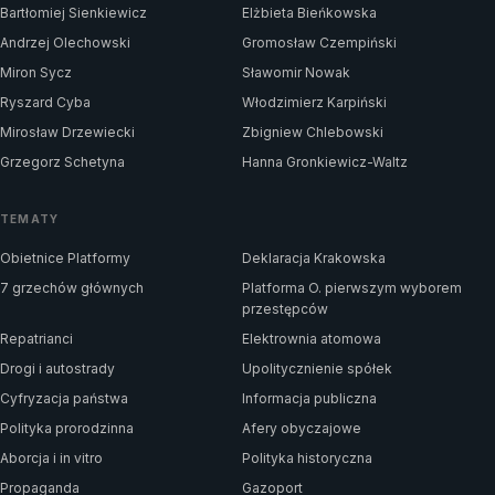
Bartłomiej Sienkiewicz
Elżbieta Bieńkowska
Andrzej Olechowski
Gromosław Czempiński
Miron Sycz
Sławomir Nowak
Ryszard Cyba
Włodzimierz Karpiński
Mirosław Drzewiecki
Zbigniew Chlebowski
Grzegorz Schetyna
Hanna Gronkiewicz-Waltz
TEMATY
Obietnice Platformy
Deklaracja Krakowska
7 grzechów głównych
Platforma O. pierwszym wyborem
przestępców
Repatrianci
Elektrownia atomowa
Drogi i autostrady
Upolitycznienie spółek
Cyfryzacja państwa
Informacja publiczna
Polityka prorodzinna
Afery obyczajowe
Aborcja i in vitro
Polityka historyczna
Propaganda
Gazoport