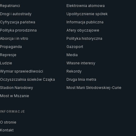
Repatrianci
Elektrownia atomowa
Drogi i autostrady
Upolitycznienie spółek
Cyfryzacja państwa
Informacja publiczna
Polityka prorodzinna
Afery obyczajowe
Aborcja i in vitro
Polityka historyczna
Propaganda
Gazoport
Represje
Media
Ludzie
Własne interesy
Wymiar sprawiedliwości
Rekordy
Oczyszczalnia ścieków Czajka
Druga linia metra
Stadion Narodowy
Most Marii Skłodowskiej-Curie
Most w Mszanie
INFORMACJE
O stronie
Kontakt