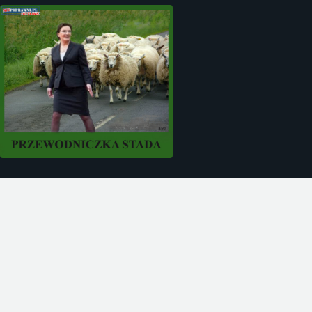
TAGI
#Afery
#Aborcja
#Andrzej Olechowski
#Bartłomiej Sienkiewicz
#Beata Sawicka
#Bronisław Komorowski
#Donald Tusk
#Dopalacze
#Elżbieta Bieńkowska
#Ewa Kopacz
#Gromosław Czempiński
#Grzegorz Schetyna
#Hanna Gronkiewcz-Waltz
#Ludzie PO
#Janusz Palikot
#Korupcja
#Miron Sycz
#Mirosław Drzewiecki
#MSZ
#Nepotyzm
#Paweł Graś
#Platforma Obywatelska
#Radosław Sikorski
#Ryszard Cyba
#Sławomir Nowak
#Służba zdrowia
#Warszawa
#Zbigniew Chlebowski