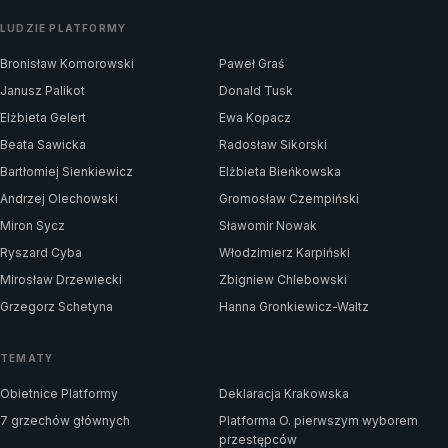
LUDZIE PLATFORMY
Bronisław Komorowski
Paweł Graś
Janusz Palikot
Donald Tusk
Elżbieta Gelert
Ewa Kopacz
Beata Sawicka
Radosław Sikorski
Bartłomiej Sienkiewicz
Elżbieta Bieńkowska
Andrzej Olechowski
Gromosław Czempiński
Miron Sycz
Sławomir Nowak
Ryszard Cyba
Włodzimierz Karpiński
Mirosław Drzewiecki
Zbigniew Chlebowski
Grzegorz Schetyna
Hanna Gronkiewicz-Waltz
TEMATY
Obietnice Platformy
Deklaracja Krakowska
7 grzechów głównych
Platforma O. pierwszym wyborem
przestępców