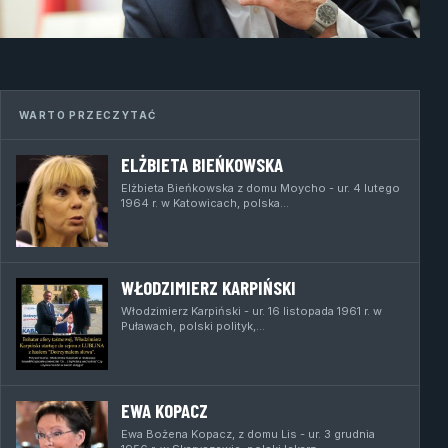
WARTO PRZECZYTAĆ
ELŻBIETA BIEŃKOWSKA
Elżbieta Bieńkowska z domu Moycho - ur. 4 lutego
1964 r. w Katowicach, polska…
WŁODZIMIERZ KARPIŃSKI
Włodzimierz Karpiński - ur. 16 listopada 1961 r. w
Puławach, polski polityk,…
EWA KOPACZ
Ewa Bożena Kopacz, z domu Lis - ur. 3 grudnia