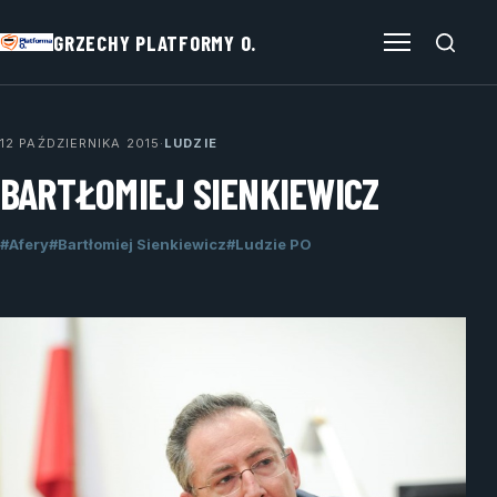
GRZECHY PLATFORMY O.
Otwórz menu
12 PAŹDZIERNIKA 2015
·
LUDZIE
BARTŁOMIEJ SIENKIEWICZ
#Afery
#Bartłomiej Sienkiewicz
#Ludzie PO