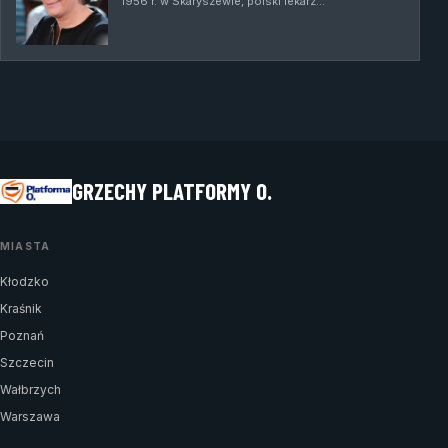
1956 r. w Skaryszewie, polski lekarz…
GRZECHY PLATFORMY O.
MIASTA
Kłodzko
Kraśnik
Poznań
Szczecin
Wałbrzych
Warszawa