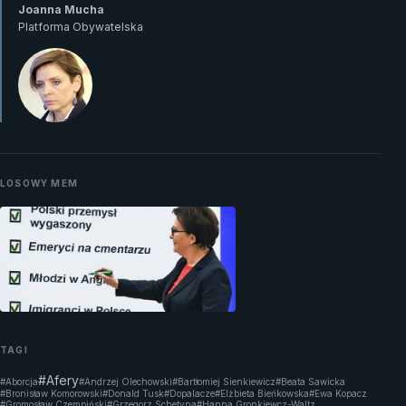
Joanna Mucha
Platforma Obywatelska
LOSOWY MEM
TAGI
#Afery
#Aborcja
#Andrzej Olechowski
#Bartłomiej Sienkiewicz
#Beata Sawicka
#Bronisław Komorowski
#Donald Tusk
#Dopalacze
#Elżbieta Bieńkowska
#Ewa Kopacz
#Gromosław Czempiński
#Grzegorz Schetyna
#Hanna Gronkiewcz-Waltz