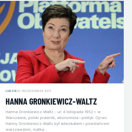
LUDZIE
20 PAŹDZIERNIKA 2015
HANNA GRONKIEWICZ-WALTZ
Hanna Gronkiewicz-Waltz - ur. 4 listopada 1952 r. w
Warszawie, polski prawnik, ekonomista i polityk. Ojciec
Hanny Gronkiewicz-Waltz był adwokatem i powstańcem
warszawskim, matka…