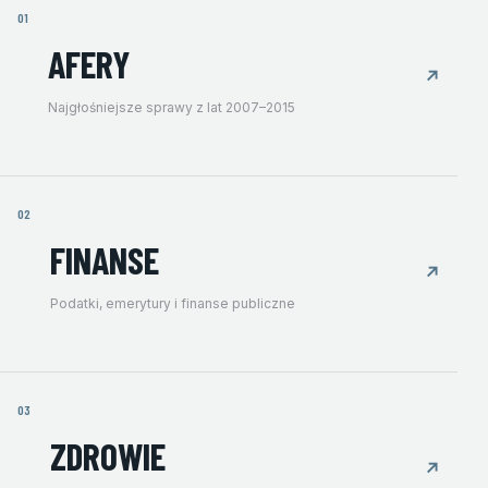
01
AFERY
↗
Najgłośniejsze sprawy z lat 2007–2015
02
FINANSE
↗
Podatki, emerytury i finanse publiczne
03
ZDROWIE
↗