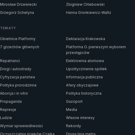
Mirosław Drzewiecki
Zbigniew Chlebowski
Grzegorz Schetyna
Hanna Gronkiewicz-Waltz
TEMATY
Obietnice Platformy
Deklaracja Krakowska
7 grzechów głównych
Platforma O. pierwszym wyborem
przestępców
Repatrianci
Elektrownia atomowa
Drogi i autostrady
Upolitycznienie spółek
Cyfryzacja państwa
Informacja publiczna
Polityka prorodzinna
Afery obyczajowe
Aborcja i in vitro
Polityka historyczna
Propaganda
Gazoport
Represje
Media
Ludzie
Własne interesy
Wymiar sprawiedliwości
Rekordy
Oczyszczalnia ścieków Czajka
Druga linia metra