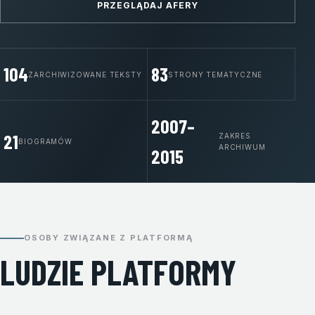
PRZEGLĄDAJ AFERY
104
83
ZARCHIWIZOWANE TEKSTY
STRONY TEMATYCZNE
2007–
21
ZAKRES
BIOGRAMÓW
ARCHIWUM
2015
OSOBY ZWIĄZANE Z PLATFORMĄ
LUDZIE PLATFORMY