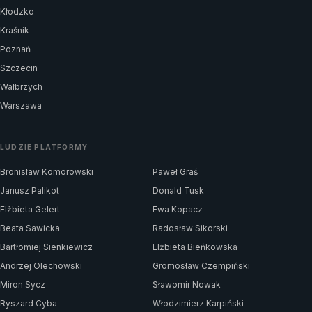
Kłodzko
Kraśnik
Poznań
Szczecin
Wałbrzych
Warszawa
LUDZIE PLATFORMY
Bronisław Komorowski
Paweł Graś
Janusz Palikot
Donald Tusk
Elżbieta Gelert
Ewa Kopacz
Beata Sawicka
Radosław Sikorski
Bartłomiej Sienkiewicz
Elżbieta Bieńkowska
Andrzej Olechowski
Gromosław Czempiński
Miron Sycz
Sławomir Nowak
Ryszard Cyba
Włodzimierz Karpiński