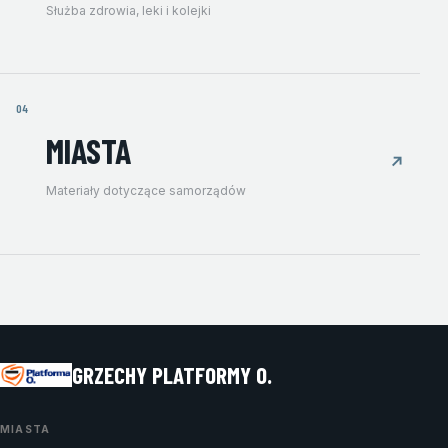
Służba zdrowia, leki i kolejki
04
MIASTA
↗
Materiały dotyczące samorządów
GRZECHY PLATFORMY O.
MIASTA