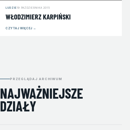
LUDZIE
19 PAŹDZIERNIKA 2015
WŁODZIMIERZ KARPIŃSKI
CZYTAJ WIĘCEJ
→
PRZEGLĄDAJ ARCHIWUM
NAJWAŻNIEJSZE
DZIAŁY