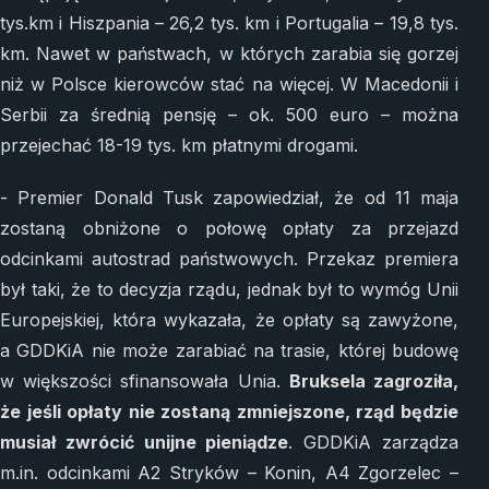
tys.km i Hiszpania – 26,2 tys. km i Portugalia – 19,8 tys.
km. Nawet w państwach, w których zarabia się gorzej
niż w Polsce kierowców stać na więcej. W Macedonii i
Serbii za średnią pensję – ok. 500 euro – można
przejechać 18-19 tys. km płatnymi drogami.
- Premier Donald Tusk zapowiedział, że od 11 maja
zostaną obniżone o połowę opłaty za przejazd
odcinkami autostrad państwowych. Przekaz premiera
był taki, że to decyzja rządu, jednak był to wymóg Unii
Europejskiej, która wykazała, że opłaty są zawyżone,
a GDDKiA nie może zarabiać na trasie, której budowę
w większości sfinansowała Unia.
Bruksela zagroziła,
że jeśli opłaty nie zostaną zmniejszone, rząd będzie
musiał zwrócić unijne pieniądze
. GDDKiA zarządza
m.in. odcinkami A2 Stryków – Konin, A4 Zgorzelec –