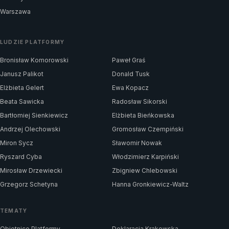
Warszawa
LUDZIE PLATFORMY
Bronisław Komorowski
Paweł Graś
Janusz Palikot
Donald Tusk
Elżbieta Gelert
Ewa Kopacz
Beata Sawicka
Radosław Sikorski
Bartłomiej Sienkiewicz
Elżbieta Bieńkowska
Andrzej Olechowski
Gromosław Czempiński
Miron Sycz
Sławomir Nowak
Ryszard Cyba
Włodzimierz Karpiński
Mirosław Drzewiecki
Zbigniew Chlebowski
Grzegorz Schetyna
Hanna Gronkiewicz-Waltz
TEMATY
Obietnice Platformy
Deklaracja Krakowska