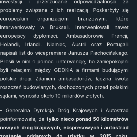
inwestycji i przerzucanie odpowiedzialności za
problemy związane z ich realizacją. Poskarżyły się
europejskim organizacjom branżowym, które
interweniowały w Brukseli. Interweniowali nawet
europejscy dyplomaci. Ambasadorowie Francji,
Holandii, Irlandii, Niemiec, Austrii oraz Portugalii
napisali list do wicepremiera Janusza Piechocińskiego.
Prosili w nim o pomoc i interwencję, bo zaniepokojeni
byli relacjami między GDDKiA a firmami budującymi
polskie drogi. Zdaniem ambasadorów, łączna kwota
roszczeń budowlanych, dochodzonych przed polskimi
sądami, wynosiła około 10 miliardów złotych.
- Generalna Dyrekcja Dróg Krajowych i Autostrad
poinformowała, że
tylko nieco ponad 50 kilometrów
nowych dróg krajowych, ekspresowych i autostrad
zostanie oddanych do użytku w 2015 roku
.