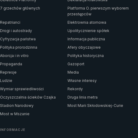
7 grzechów głównych
Platforma O. pierwszym wyborem
przestępców
Repatrianci
Elektrownia atomowa
Drogi i autostrady
Upolitycznienie spółek
Cyfryzacja państwa
Informacja publiczna
Polityka prorodzinna
Afery obyczajowe
Aborcja i in vitro
Polityka historyczna
Propaganda
Gazoport
Represje
Media
Ludzie
Własne interesy
Wymiar sprawiedliwości
Rekordy
Oczyszczalnia ścieków Czajka
Druga linia metra
Stadion Narodowy
Most Marii Skłodowskiej-Curie
Most w Mszanie
INFORMACJE