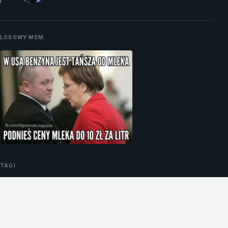
LOSOWY MEM
TAGI
#Afery
#Aborcja
#Andrzej Olechowski
#Bartłomiej Sienkiewicz
#Beata Sawicka
#Bronisław Komorowski
#Donald Tusk
#Dopalacze
#Elżbieta Bieńkowska
#Ewa Kopacz
#Gromosław Czempiński
#Grzegorz Schetyna
#Hanna Gronkiewcz-Waltz
#Ludzie PO
#Janusz Palikot
#Korupcja
#Miron Sycz
#Mirosław Drzewiecki
#MSZ
#Nepotyzm
#Paweł Graś
#Platforma Obywatelska
#Radosław Sikorski
#Ryszard Cyba
#Sławomir Nowak
#Służba zdrowia
#Warszawa
#Zbigniew Chlebowski