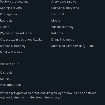
Polityka prorodzinna
Afery obyczajowe
Aborcja i in vitro
Polityka historyczna
Propaganda
Gazoport
Represje
Media
Ludzie
Własne interesy
Wymiar sprawiedliwości
Rekordy
Oczyszczalnia ścieków Czajka
Druga linia metra
Stadion Narodowy
Most Marii Skłodowskiej-Curie
Most w Mszanie
INFORMACJE
O stronie
Kontakt
Platformopedia
Witryna przygotowana przez oszukanych wyborców PO na podstawie
ogólnodostępnych materiałów internetowych.