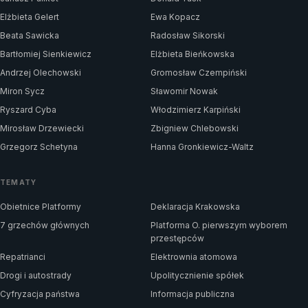
Elżbieta Gelert
Ewa Kopacz
Beata Sawicka
Radosław Sikorski
Bartłomiej Sienkiewicz
Elżbieta Bieńkowska
Andrzej Olechowski
Gromosław Czempiński
Miron Sycz
Sławomir Nowak
Ryszard Cyba
Włodzimierz Karpiński
Mirosław Drzewiecki
Zbigniew Chlebowski
Grzegorz Schetyna
Hanna Gronkiewicz-Waltz
TEMATY
Obietnice Platformy
Deklaracja Krakowska
7 grzechów głównych
Platforma O. pierwszym wyborem
przestępców
Repatrianci
Elektrownia atomowa
Drogi i autostrady
Upolitycznienie spółek
Cyfryzacja państwa
Informacja publiczna