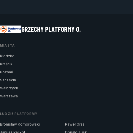
GRZECHY PLATFORMY O.
MIASTA
Kłodzko
Kraśnik
Poznań
Szczecin
Wałbrzych
Warszawa
LUDZIE PLATFORMY
Bronisław Komorowski
Paweł Graś
Janusz Palikot
Donald Tusk