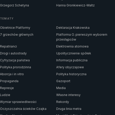
Grzegorz Schetyna
Hanna Gronkiewicz-Waltz
TEMATY
Obietnice Platformy
Deklaracja Krakowska
7 grzechów głównych
Platforma O. pierwszym wyborem
przestępców
Repatrianci
Elektrownia atomowa
Drogi i autostrady
Upolitycznienie spółek
Cyfryzacja państwa
Informacja publiczna
Polityka prorodzinna
Afery obyczajowe
Aborcja i in vitro
Polityka historyczna
Propaganda
Gazoport
Represje
Media
Ludzie
Własne interesy
Wymiar sprawiedliwości
Rekordy
Oczyszczalnia ścieków Czajka
Druga linia metra