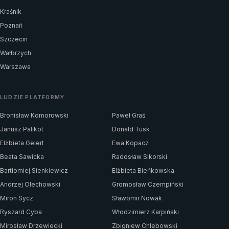
Kraśnik
Poznań
Szczecin
Wałbrzych
Warszawa
LUDZIE PLATFORMY
Bronisław Komorowski
Paweł Graś
Janusz Palikot
Donald Tusk
Elżbieta Gelert
Ewa Kopacz
Beata Sawicka
Radosław Sikorski
Bartłomiej Sienkiewicz
Elżbieta Bieńkowska
Andrzej Olechowski
Gromosław Czempiński
Miron Sycz
Sławomir Nowak
Ryszard Cyba
Włodzimierz Karpiński
Mirosław Drzewiecki
Zbigniew Chlebowski