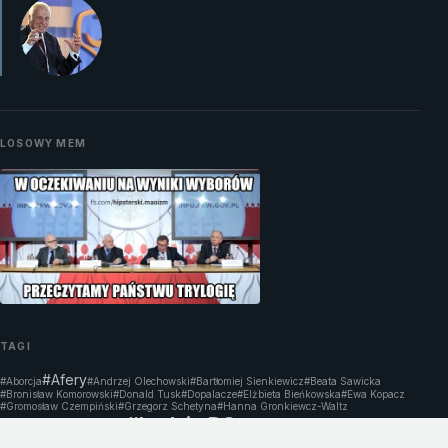
LOSOWY MEM
TAGI
#Afery
#Aborcja
#Andrzej Olechowski
#Bartłomiej Sienkiewicz
#Beata Sawicka
#Bronisław Komorowski
#Donald Tusk
#Dopalacze
#Elżbieta Bieńkowska
#Ewa Kopacz
#Gromosław Czempiński
#Grzegorz Schetyna
#Hanna Gronkiewcz-Waltz
#Ludzie PO
#Janusz Palikot
#Korupcja
#Miron Sycz
#Mirosław Drzewiecki
#MSZ
#Nepotyzm
#Paweł Graś
#Platforma Obywatelska
#Radosław Sikorski