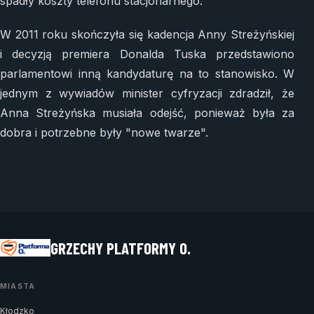
spadły koszty telefonu stacjonarnego.
W 2011 roku skończyła się kadencja Anny Streżyńskiej
i decyzją premiera Donalda Tuska przedstawiono
parlamentowi inną kandydaturę na to stanowisko. W
jednym z wywiadów minister cyfryzacji zdradził, że
Anna Streżyńska musiała odejść, ponieważ była za
dobra i potrzebne były "nowe twarze".
GRZECHY PLATFORMY O.
MIASTA
Kłodzko