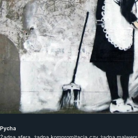
Pycha
Żadna afera, żadna kompromitacja czy żadna malwer