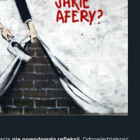
sacja
nie powodowała refleksji
. Odpowiedzialność