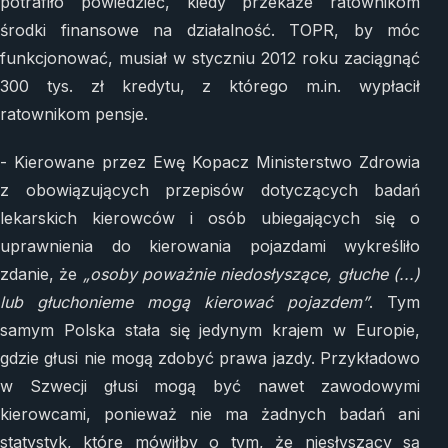
potrafiło powiedzieć, kiedy przekaże ratownikom
środki finansowe na działalność. TOPR, by móc
funkcjonować, musiał w styczniu 2012 roku zaciągnąć
300 tys. zł kredytu, z którego m.in. wypłacił
ratownikom pensje.
- Kierowane przez Ewę Kopacz Ministerstwo Zdrowia
z obowiązujących przepisów dotyczących badań
lekarskich kierowców i osób ubiegających się o
uprawnienia do kierowania pojazdami wykreśliło
zdanie, że
„osoby poważnie niedosłyszące, głuche (...)
lub głuchonieme mogą kierować pojazdem”
. Tym
samym Polska stała się jedynym krajem w Europie,
gdzie głusi nie mogą zdobyć prawa jazdy. Przykładowo
w Szwecji głusi mogą być nawet zawodowymi
kierowcami, ponieważ nie ma żadnych badań ani
statystyk, które mówiłby o tym, że niesłyszący są