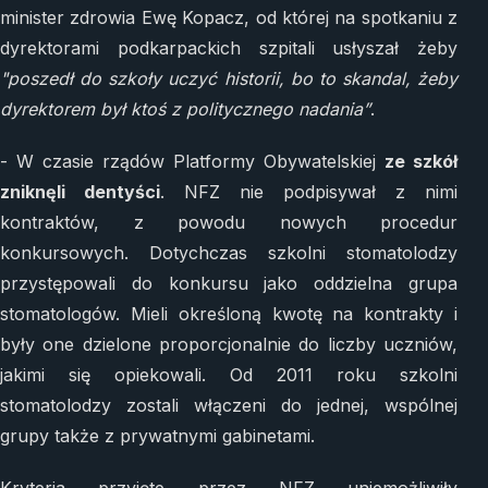
minister zdrowia Ewę Kopacz, od której na spotkaniu z
dyrektorami podkarpackich szpitali usłyszał żeby
"poszedł do szkoły uczyć historii, bo to skandal, żeby
dyrektorem był ktoś z politycznego nadania”
.
- W czasie rządów Platformy Obywatelskiej
ze szkół
zniknęli dentyści
. NFZ nie podpisywał z nimi
kontraktów, z powodu nowych procedur
konkursowych. Dotychczas szkolni stomatolodzy
przystępowali do konkursu jako oddzielna grupa
stomatologów. Mieli określoną kwotę na kontrakty i
były one dzielone proporcjonalnie do liczby uczniów,
jakimi się opiekowali. Od 2011 roku szkolni
stomatolodzy zostali włączeni do jednej, wspólnej
grupy także z prywatnymi gabinetami.
Kryteria przyjęte przez NFZ uniemożliwiły