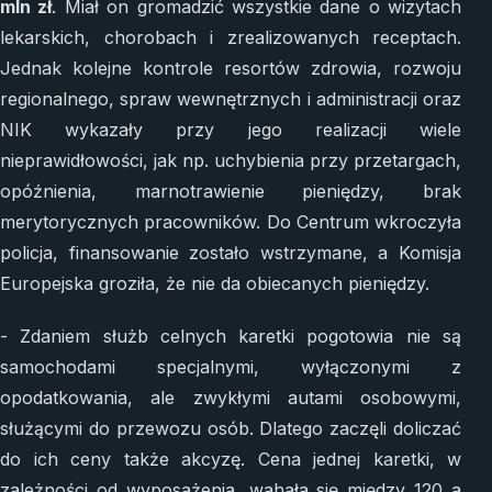
mln zł
. Miał on gromadzić wszystkie dane o wizytach
lekarskich, chorobach i zrealizowanych receptach.
Jednak kolejne kontrole resortów zdrowia, rozwoju
regionalnego, spraw wewnętrznych i administracji oraz
NIK wykazały przy jego realizacji wiele
nieprawidłowości, jak np. uchybienia przy przetargach,
opóźnienia, marnotrawienie pieniędzy, brak
merytorycznych pracowników. Do Centrum wkroczyła
policja, finansowanie zostało wstrzymane, a Komisja
Europejska groziła, że nie da obiecanych pieniędzy.
- Zdaniem służb celnych karetki pogotowia nie są
samochodami specjalnymi, wyłączonymi z
opodatkowania, ale zwykłymi autami osobowymi,
służącymi do przewozu osób. Dlatego zaczęli doliczać
do ich ceny także akcyzę. Cena jednej karetki, w
zależności od wyposażenia, wahała się między 120 a