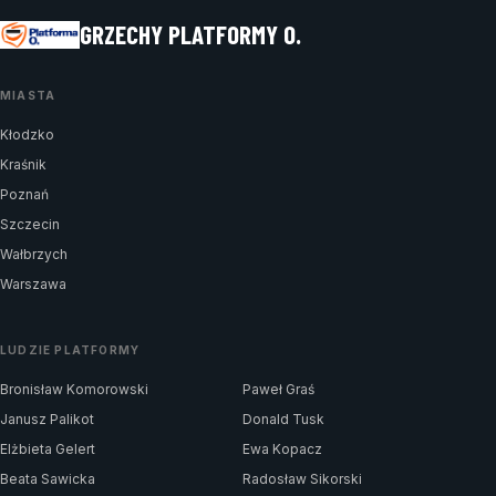
GRZECHY PLATFORMY O.
MIASTA
Kłodzko
Kraśnik
Poznań
Szczecin
Wałbrzych
Warszawa
LUDZIE PLATFORMY
Bronisław Komorowski
Paweł Graś
Janusz Palikot
Donald Tusk
Elżbieta Gelert
Ewa Kopacz
Beata Sawicka
Radosław Sikorski