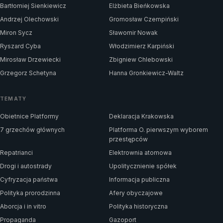
Bartłomiej Sienkiewicz
Elżbieta Bieńkowska
Andrzej Olechowski
Gromosław Czempiński
Miron Sycz
Sławomir Nowak
Ryszard Cyba
Włodzimierz Karpiński
Mirosław Drzewiecki
Zbigniew Chlebowski
Grzegorz Schetyna
Hanna Gronkiewicz-Waltz
TEMATY
Obietnice Platformy
Deklaracja Krakowska
7 grzechów głównych
Platforma O. pierwszym wyborem
przestępców
Repatrianci
Elektrownia atomowa
Drogi i autostrady
Upolitycznienie spółek
Cyfryzacja państwa
Informacja publiczna
Polityka prorodzinna
Afery obyczajowe
Aborcja i in vitro
Polityka historyczna
Propaganda
Gazoport