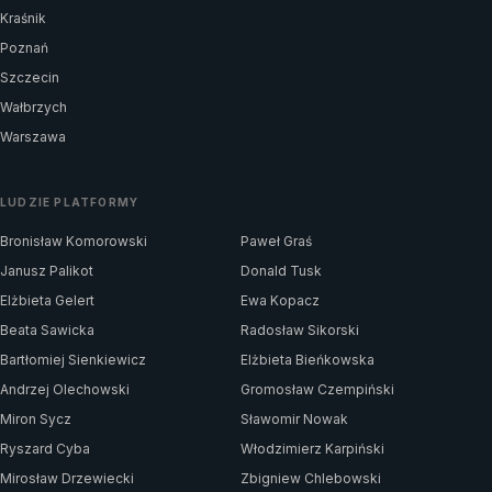
Kraśnik
Poznań
Szczecin
Wałbrzych
Warszawa
LUDZIE PLATFORMY
Bronisław Komorowski
Paweł Graś
Janusz Palikot
Donald Tusk
Elżbieta Gelert
Ewa Kopacz
Beata Sawicka
Radosław Sikorski
Bartłomiej Sienkiewicz
Elżbieta Bieńkowska
Andrzej Olechowski
Gromosław Czempiński
Miron Sycz
Sławomir Nowak
Ryszard Cyba
Włodzimierz Karpiński
Mirosław Drzewiecki
Zbigniew Chlebowski