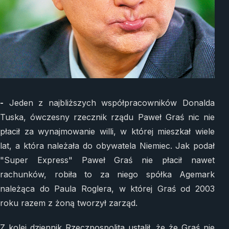
-
Jeden z najbliższych współpracowników Donalda
Tuska, ówczesny rzecznik rządu Paweł Graś nic nie
płacił za wynajmowanie willi, w której mieszkał wiele
lat, a która należała do obywatela Niemiec. Jak podał
"Super Express" Paweł Graś nie płacił nawet
rachunków, robiła to za niego spółka Agemark
należąca do Paula Roglera, w której Graś od 2003
roku razem z żoną tworzył zarząd.
Z kolei dziennik Rzeczpospolita ustalił, że że Graś nie