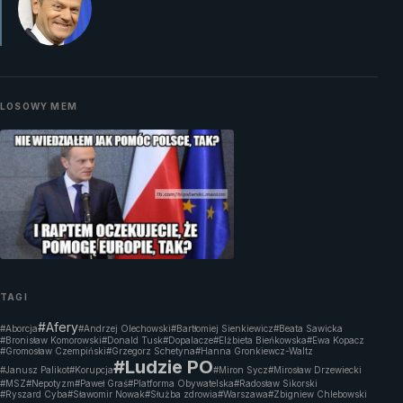
LOSOWY MEM
TAGI
#Afery
#Aborcja
#Andrzej Olechowski
#Bartłomiej Sienkiewicz
#Beata Sawicka
#Bronisław Komorowski
#Donald Tusk
#Dopalacze
#Elżbieta Bieńkowska
#Ewa Kopacz
#Gromosław Czempiński
#Grzegorz Schetyna
#Hanna Gronkiewcz-Waltz
#Ludzie PO
#Janusz Palikot
#Korupcja
#Miron Sycz
#Mirosław Drzewiecki
#MSZ
#Nepotyzm
#Paweł Graś
#Platforma Obywatelska
#Radosław Sikorski
#Ryszard Cyba
#Sławomir Nowak
#Służba zdrowia
#Warszawa
#Zbigniew Chlebowski