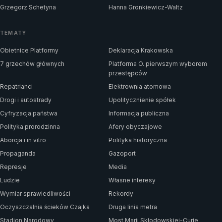
Grzegorz Schetyna
Hanna Gronkiewicz-Waltz
TEMATY
Obietnice Platformy
Deklaracja Krakowska
7 grzechów głównych
Platforma O. pierwszym wyborem
przestępców
Repatrianci
Elektrownia atomowa
Drogi i autostrady
Upolitycznienie spółek
Cyfryzacja państwa
Informacja publiczna
Polityka prorodzinna
Afery obyczajowe
Aborcja i in vitro
Polityka historyczna
Propaganda
Gazoport
Represje
Media
Ludzie
Własne interesy
Wymiar sprawiedliwości
Rekordy
Oczyszczalnia ścieków Czajka
Druga linia metra
Stadion Narodowy
Most Marii Skłodowskiej-Curie