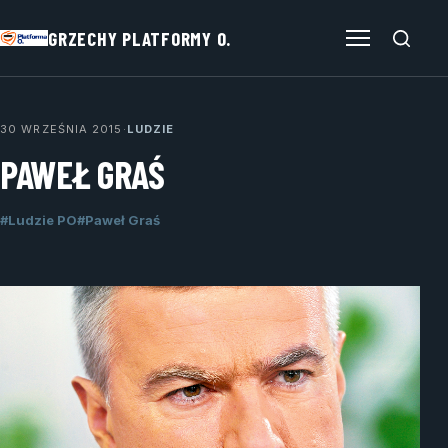
GRZECHY PLATFORMY O.
Otwórz menu
30 WRZEŚNIA 2015
·
LUDZIE
PAWEŁ GRAŚ
#Ludzie PO
#Paweł Graś