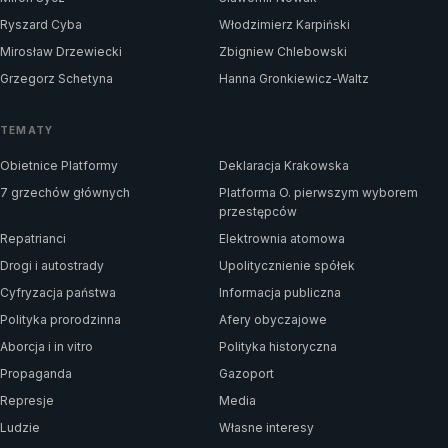
Ryszard Cyba
Włodzimierz Karpiński
Mirosław Drzewiecki
Zbigniew Chlebowski
Grzegorz Schetyna
Hanna Gronkiewicz-Waltz
TEMATY
Obietnice Platformy
Deklaracja Krakowska
7 grzechów głównych
Platforma O. pierwszym wyborem
przestępców
Repatrianci
Elektrownia atomowa
Drogi i autostrady
Upolitycznienie spółek
Cyfryzacja państwa
Informacja publiczna
Polityka prorodzinna
Afery obyczajowe
Aborcja i in vitro
Polityka historyczna
Propaganda
Gazoport
Represje
Media
Ludzie
Własne interesy