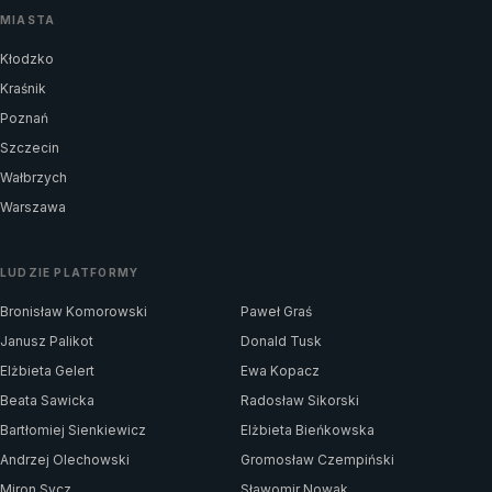
MIASTA
Kłodzko
Kraśnik
Poznań
Szczecin
Wałbrzych
Warszawa
LUDZIE PLATFORMY
Bronisław Komorowski
Paweł Graś
Janusz Palikot
Donald Tusk
Elżbieta Gelert
Ewa Kopacz
Beata Sawicka
Radosław Sikorski
Bartłomiej Sienkiewicz
Elżbieta Bieńkowska
Andrzej Olechowski
Gromosław Czempiński
Miron Sycz
Sławomir Nowak