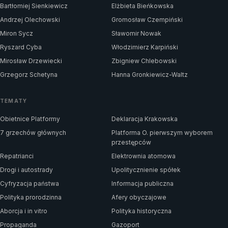
Bartłomiej Sienkiewicz
Elżbieta Bieńkowska
Andrzej Olechowski
Gromosław Czempiński
Miron Sycz
Sławomir Nowak
Ryszard Cyba
Włodzimierz Karpiński
Mirosław Drzewiecki
Zbigniew Chlebowski
Grzegorz Schetyna
Hanna Gronkiewicz-Waltz
TEMATY
Obietnice Platformy
Deklaracja Krakowska
7 grzechów głównych
Platforma O. pierwszym wyborem
przestępców
Repatrianci
Elektrownia atomowa
Drogi i autostrady
Upolitycznienie spółek
Cyfryzacja państwa
Informacja publiczna
Polityka prorodzinna
Afery obyczajowe
Aborcja i in vitro
Polityka historyczna
Propaganda
Gazoport