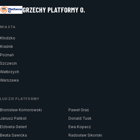
GRZECHY PLATFORMY O.
MIASTA
Kłodzko
Kraśnik
Poznań
Szczecin
Wałbrzych
Warszawa
LUDZIE PLATFORMY
Bronisław Komorowski
Paweł Graś
Janusz Palikot
Donald Tusk
Elżbieta Gelert
Ewa Kopacz
Beata Sawicka
Radosław Sikorski