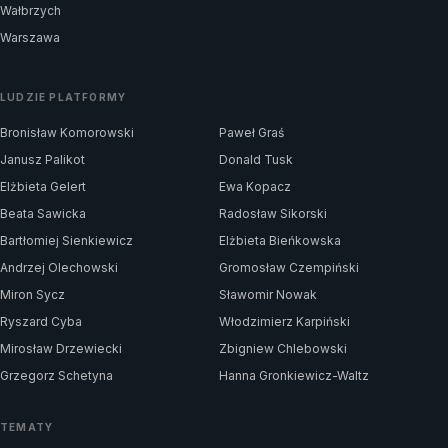
Wałbrzych
Warszawa
LUDZIE PLATFORMY
Bronisław Komorowski
Paweł Graś
Janusz Palikot
Donald Tusk
Elżbieta Gelert
Ewa Kopacz
Beata Sawicka
Radosław Sikorski
Bartłomiej Sienkiewicz
Elżbieta Bieńkowska
Andrzej Olechowski
Gromosław Czempiński
Miron Sycz
Sławomir Nowak
Ryszard Cyba
Włodzimierz Karpiński
Mirosław Drzewiecki
Zbigniew Chlebowski
Grzegorz Schetyna
Hanna Gronkiewicz-Waltz
TEMATY