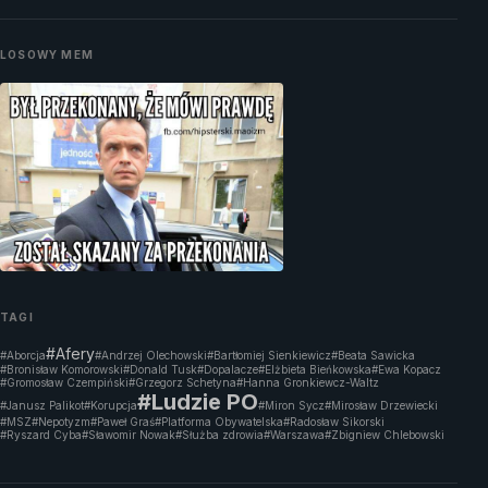
LOSOWY MEM
TAGI
#Afery
#Aborcja
#Andrzej Olechowski
#Bartłomiej Sienkiewicz
#Beata Sawicka
#Bronisław Komorowski
#Donald Tusk
#Dopalacze
#Elżbieta Bieńkowska
#Ewa Kopacz
#Gromosław Czempiński
#Grzegorz Schetyna
#Hanna Gronkiewcz-Waltz
#Ludzie PO
#Janusz Palikot
#Korupcja
#Miron Sycz
#Mirosław Drzewiecki
#MSZ
#Nepotyzm
#Paweł Graś
#Platforma Obywatelska
#Radosław Sikorski
#Ryszard Cyba
#Sławomir Nowak
#Służba zdrowia
#Warszawa
#Zbigniew Chlebowski