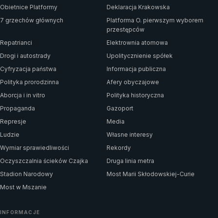
Obietnice Platformy
Deklaracja Krakowska
7 grzechów głównych
Platforma O. pierwszym wyborem
przestępców
Repatrianci
Elektrownia atomowa
Drogi i autostrady
Upolitycznienie spółek
Cyfryzacja państwa
Informacja publiczna
Polityka prorodzinna
Afery obyczajowe
Aborcja i in vitro
Polityka historyczna
Propaganda
Gazoport
Represje
Media
Ludzie
Własne interesy
Wymiar sprawiedliwości
Rekordy
Oczyszczalnia ścieków Czajka
Druga linia metra
Stadion Narodowy
Most Marii Skłodowskiej-Curie
Most w Mszanie
INFORMACJE