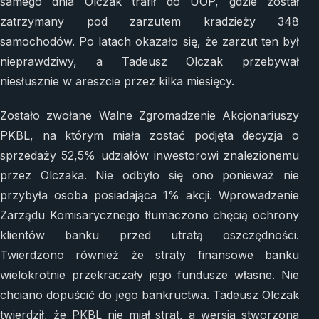
samego dnia Olczak trafił do UOP, gdzie został
zatrzymany pod zarzutem kradzieży 348
samochodów. Po latach okazało się, że zarzut ten był
nieprawdziwy, a Tadeusz Olczak przebywał
niesłusznie w areszcie przez kilka miesięcy.
Zostało zwołane Walne Zgromadzenie Akcjonariuszy
PKBL, na którym miała zostać podjęta decyzja o
sprzedaży 52,5% udziałów inwestorowi znalezionemu
przez Olczaka. Nie odbyło się ono ponieważ nie
przybyła osoba posiadająca 1% akcji. Wprowadzenie
Zarządu Komisarycznego tłumaczono chęcią ochrony
klientów banku przed utratą oszczędności.
Twierdzono również że straty finansowe banku
wielokrotnie przekraczały jego fundusze własne. Nie
chciano dopuścić do jego bankructwa. Tadeusz Olczak
twierdził, że PKBL nie miał strat, a wersja stworzona