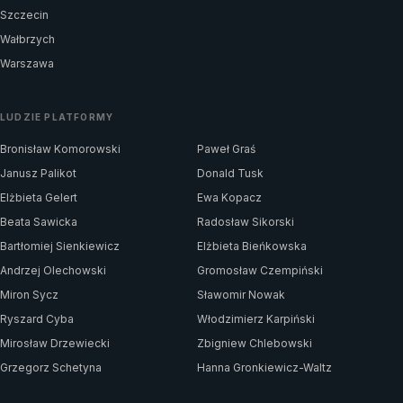
Szczecin
Wałbrzych
Warszawa
LUDZIE PLATFORMY
Bronisław Komorowski
Paweł Graś
Janusz Palikot
Donald Tusk
Elżbieta Gelert
Ewa Kopacz
Beata Sawicka
Radosław Sikorski
Bartłomiej Sienkiewicz
Elżbieta Bieńkowska
Andrzej Olechowski
Gromosław Czempiński
Miron Sycz
Sławomir Nowak
Ryszard Cyba
Włodzimierz Karpiński
Mirosław Drzewiecki
Zbigniew Chlebowski
Grzegorz Schetyna
Hanna Gronkiewicz-Waltz