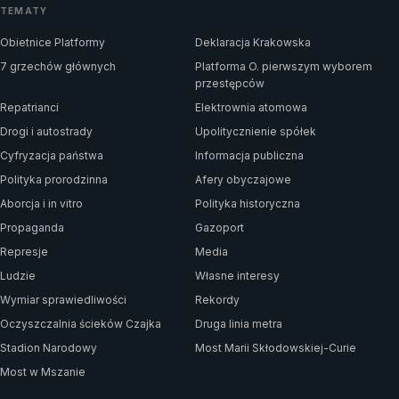
TEMATY
Obietnice Platformy
Deklaracja Krakowska
7 grzechów głównych
Platforma O. pierwszym wyborem
przestępców
Repatrianci
Elektrownia atomowa
Drogi i autostrady
Upolitycznienie spółek
Cyfryzacja państwa
Informacja publiczna
Polityka prorodzinna
Afery obyczajowe
Aborcja i in vitro
Polityka historyczna
Propaganda
Gazoport
Represje
Media
Ludzie
Własne interesy
Wymiar sprawiedliwości
Rekordy
Oczyszczalnia ścieków Czajka
Druga linia metra
Stadion Narodowy
Most Marii Skłodowskiej-Curie
Most w Mszanie