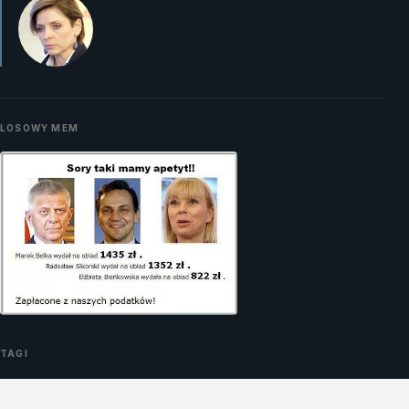
LOSOWY MEM
TAGI
#Afery
#Aborcja
#Andrzej Olechowski
#Bartłomiej Sienkiewicz
#Beata Sawicka
#Bronisław Komorowski
#Donald Tusk
#Dopalacze
#Elżbieta Bieńkowska
#Ewa Kopacz
#Gromosław Czempiński
#Grzegorz Schetyna
#Hanna Gronkiewcz-Waltz