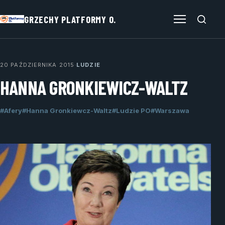
GRZECHY PLATFORMY O.
Otwórz menu
20 PAŹDZIERNIKA 2015
·
LUDZIE
HANNA GRONKIEWICZ-WALTZ
#Afery
#Hanna Gronkiewcz-Waltz
#Ludzie PO
#Warszawa