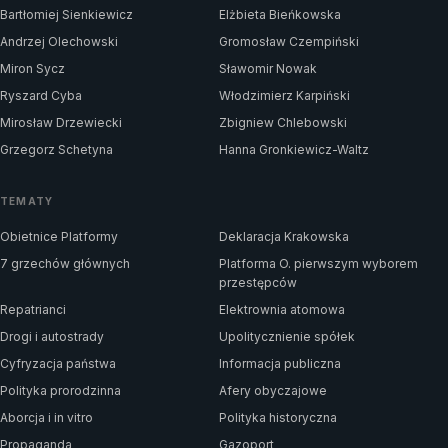
Bartłomiej Sienkiewicz
Elżbieta Bieńkowska
Andrzej Olechowski
Gromosław Czempiński
Miron Sycz
Sławomir Nowak
Ryszard Cyba
Włodzimierz Karpiński
Mirosław Drzewiecki
Zbigniew Chlebowski
Grzegorz Schetyna
Hanna Gronkiewicz-Waltz
TEMATY
Obietnice Platformy
Deklaracja Krakowska
7 grzechów głównych
Platforma O. pierwszym wyborem
przestępców
Repatrianci
Elektrownia atomowa
Drogi i autostrady
Upolitycznienie spółek
Cyfryzacja państwa
Informacja publiczna
Polityka prorodzinna
Afery obyczajowe
Aborcja i in vitro
Polityka historyczna
Propaganda
Gazoport