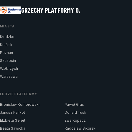
GRZECHY PLATFORMY O.
MIASTA
Kłodzko
Kraśnik
Poznań
Szczecin
Wałbrzych
Warszawa
LUDZIE PLATFORMY
Bronisław Komorowski
Paweł Graś
Janusz Palikot
Donald Tusk
Elżbieta Gelert
Ewa Kopacz
Beata Sawicka
Radosław Sikorski