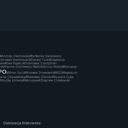
#Andrzej Olechowski
#Bartłomiej Sienkiewicz
ronisław Komorowski
#Donald Tusk
#Dopalacze
wska
#Ewa Kopacz
#Gromosław Czempiński
na
#Hanna Gronkiewcz-Waltz
#Janusz Palikot
#Korupcja
 PO
#Miron Sycz
#Mirosław Drzewiecki
#MSZ
#Nepotyzm
forma Obywatelska
#Radosław Sikorski
#Ryszard Cyba
#Służba zdrowia
#Warszawa
#Zbigniew Chlebowski
Deklaracja Krakowska