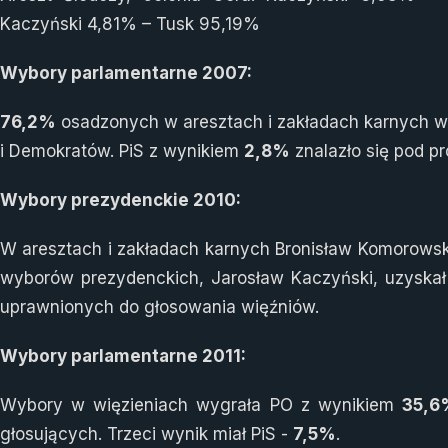
Kaczyński 4,81% – Tusk 95,19%
Wybory parlamentarne 2007:
76,2%
osadzonych w aresztach i zakładach karnych w
i Demokratów. PiS z wynikiem
2,8%
znalazło się pod 
Wybory prezydenckie 2010:
W aresztach i zakładach karnych Bronisław Komorows
wyborów prezydenckich, Jarosław Kaczyński, uzyska
uprawnionych do głosowania więźniów.
Wybory parlamentarne 2011:
Wybory w więzieniach wygrała PO z wynikiem
35,6
głosujących. Trzeci wynik miał PiS -
7,5%
.