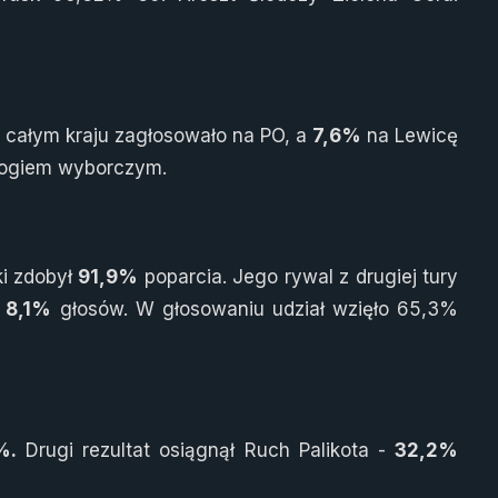
 całym kraju zagłosowało na PO, a
7,6%
na Lewicę
progiem wyborczym.
ki zdobył
91,9%
poparcia. Jego rywal z drugiej tury
ł
8,1%
głosów. W głosowaniu udział wzięło 65,3%
%.
Drugi rezultat osiągnął Ruch Palikota -
32,2%