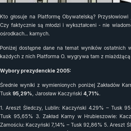
Kto głosuje na Platformę Obywatelską? Przysłowiowi j
Czy faktycznie są młodzi i wykształceni - nie wiado
ośrodkach... karnych.
Poniżej dostępne dane na temat wyników ostatnich 
każdych z nich Platforma O. wygrywa tam z miażdżącą
Wybory prezydenckie 2005:
Średnie wyniki z wymienionych poniżej Zakładów Kar
Tusk
95,29%
, Jarosław Kaczyński
4,71%
.
1. Areszt Śledczy, Lublin: Kaczyński 4.29% – Tusk 9
Tusk 95,65% 3. Zakład Karny w Hrubieszowie: Kac
Zamościu: Kaczyński 7,14% – Tusk 92,86% 5. Areszt Ś