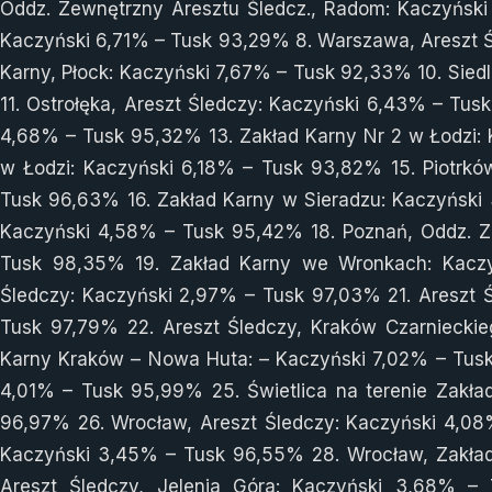
Oddz. Zewnętrzny Aresztu Śledcz., Radom: Kaczyński
Kaczyński 6,71% – Tusk 93,29% 8. Warszawa, Areszt Ś
Karny, Płock: Kaczyński 7,67% – Tusk 92,33% 10. Sied
11. Ostrołęka, Areszt Śledczy: Kaczyński 6,43% – Tus
4,68% – Tusk 95,32% 13. Zakład Karny Nr 2 w Łodzi: 
w Łodzi: Kaczyński 6,18% – Tusk 93,82% 15. Piotrków
Tusk 96,63% 16. Zakład Karny w Sieradzu: Kaczyński 
Kaczyński 4,58% – Tusk 95,42% 18. Poznań, Oddz. Z
Tusk 98,35% 19. Zakład Karny we Wronkach: Kacz
Śledczy: Kaczyński 2,97% – Tusk 97,03% 21. Areszt Ś
Tusk 97,79% 22. Areszt Śledczy, Kraków Czarnieckie
Karny Kraków – Nowa Huta: – Kaczyński 7,02% – Tusk
4,01% – Tusk 95,99% 25. Świetlica na terenie Zakł
96,97% 26. Wrocław, Areszt Śledczy: Kaczyński 4,08
Kaczyński 3,45% – Tusk 96,55% 28. Wrocław, Zakład
Areszt Śledczy, Jelenia Góra: Kaczyński 3,68% –