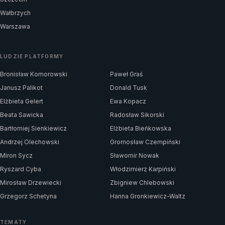
Wałbrzych
Warszawa
LUDZIE PLATFORMY
Bronisław Komorowski
Paweł Graś
Janusz Palikot
Donald Tusk
Elżbieta Gelert
Ewa Kopacz
Beata Sawicka
Radosław Sikorski
Bartłomiej Sienkiewicz
Elżbieta Bieńkowska
Andrzej Olechowski
Gromosław Czempiński
Miron Sycz
Sławomir Nowak
Ryszard Cyba
Włodzimierz Karpiński
Mirosław Drzewiecki
Zbigniew Chlebowski
Grzegorz Schetyna
Hanna Gronkiewicz-Waltz
TEMATY