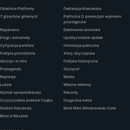
Obietnice Platformy
Deklaracja Krakowska
7 grzechów głównych
Platforma O. pierwszym wyborem
przestępców
Repatrianci
Elektrownia atomowa
Drogi i autostrady
Upolitycznienie spółek
Cyfryzacja państwa
Informacja publiczna
Polityka prorodzinna
Afery obyczajowe
Aborcja i in vitro
Polityka historyczna
Propaganda
Gazoport
Represje
Media
Ludzie
Własne interesy
Wymiar sprawiedliwości
Rekordy
Oczyszczalnia ścieków Czajka
Druga linia metra
Stadion Narodowy
Most Marii Skłodowskiej-Curie
Most w Mszanie