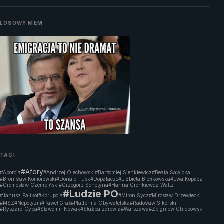
LOSOWY MEM
TAGI
#Afery
#Aborcja
#Andrzej Olechowski
#Bartłomiej Sienkiewicz
#Beata Sawicka
#Bronisław Komorowski
#Donald Tusk
#Dopalacze
#Elżbieta Bieńkowska
#Ewa Kopacz
#Gromosław Czempiński
#Grzegorz Schetyna
#Hanna Gronkiewcz-Waltz
#Ludzie PO
#Janusz Palikot
#Korupcja
#Miron Sycz
#Mirosław Drzewiecki
#MSZ
#Nepotyzm
#Paweł Graś
#Platforma Obywatelska
#Radosław Sikorski
#Ryszard Cyba
#Sławomir Nowak
#Służba zdrowia
#Warszawa
#Zbigniew Chlebowski