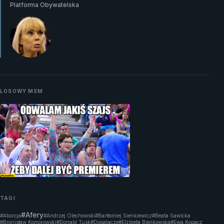
Platforma Obywatelska
LOSOWY MEM
TAGI
#Afery
#Aborcja
#Andrzej Olechowski
#Bartłomiej Sienkiewicz
#Beata Sawicka
#Bronisław Komorowski
#Donald Tusk
#Dopalacze
#Elżbieta Bieńkowska
#Ewa Kopacz