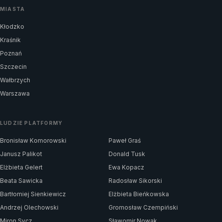
MIASTA
Kłodzko
Kraśnik
Poznań
Szczecin
Wałbrzych
Warszawa
LUDZIE PLATFORMY
Bronisław Komorowski
Paweł Graś
Janusz Palikot
Donald Tusk
Elżbieta Gelert
Ewa Kopacz
Beata Sawicka
Radosław Sikorski
Bartłomiej Sienkiewicz
Elżbieta Bieńkowska
Andrzej Olechowski
Gromosław Czempiński
Miron Sycz
Sławomir Nowak