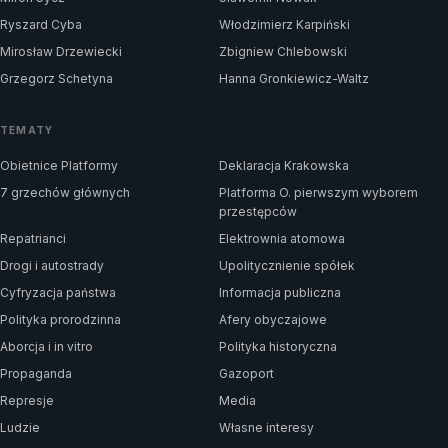
Ryszard Cyba
Włodzimierz Karpiński
Mirosław Drzewiecki
Zbigniew Chlebowski
Grzegorz Schetyna
Hanna Gronkiewicz-Waltz
TEMATY
Obietnice Platformy
Deklaracja Krakowska
7 grzechów głównych
Platforma O. pierwszym wyborem
przestępców
Repatrianci
Elektrownia atomowa
Drogi i autostrady
Upolitycznienie spółek
Cyfryzacja państwa
Informacja publiczna
Polityka prorodzinna
Afery obyczajowe
Aborcja i in vitro
Polityka historyczna
Propaganda
Gazoport
Represje
Media
Ludzie
Własne interesy