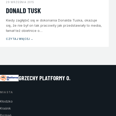
29 WRZEŚNIA 2015
DONALD TUSK
Kiedy zagłębić się w dokonania Donalda Tuska, okazuje
się, że nie był on tak pracowity jak przedstawiały to media,
łamał też obietnice o…
CZYTAJ WIĘCEJ →
GRZECHY PLATFORMY O.
MIASTA
Kłodzko
Kraśnik
Poznań