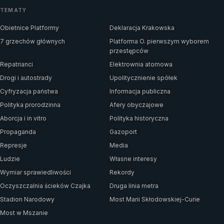
TEMATY
Obietnice Platformy
Deklaracja Krakowska
7 grzechów głównych
Platforma O. pierwszym wyborem
przestępców
Repatrianci
Elektrownia atomowa
Drogi i autostrady
Upolitycznienie spółek
Cyfryzacja państwa
Informacja publiczna
Polityka prorodzinna
Afery obyczajowe
Aborcja i in vitro
Polityka historyczna
Propaganda
Gazoport
Represje
Media
Ludzie
Własne interesy
Wymiar sprawiedliwości
Rekordy
Oczyszczalnia ścieków Czajka
Druga linia metra
Stadion Narodowy
Most Marii Skłodowskiej-Curie
Most w Mszanie