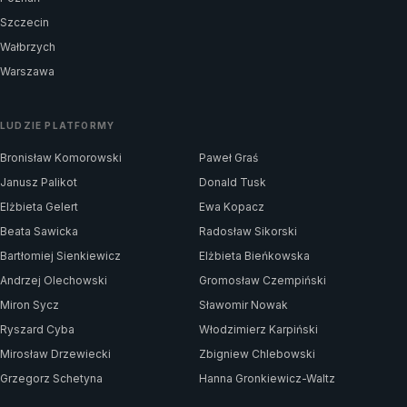
Szczecin
Wałbrzych
Warszawa
LUDZIE PLATFORMY
Bronisław Komorowski
Paweł Graś
Janusz Palikot
Donald Tusk
Elżbieta Gelert
Ewa Kopacz
Beata Sawicka
Radosław Sikorski
Bartłomiej Sienkiewicz
Elżbieta Bieńkowska
Andrzej Olechowski
Gromosław Czempiński
Miron Sycz
Sławomir Nowak
Ryszard Cyba
Włodzimierz Karpiński
Mirosław Drzewiecki
Zbigniew Chlebowski
Grzegorz Schetyna
Hanna Gronkiewicz-Waltz