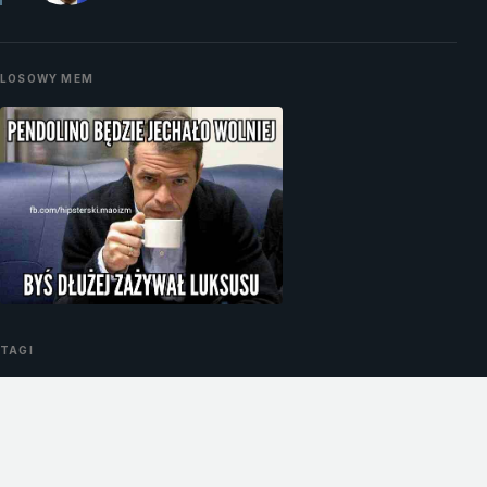
LOSOWY MEM
TAGI
#Afery
#Aborcja
#Andrzej Olechowski
#Bartłomiej Sienkiewicz
#Beata Sawicka
#Bronisław Komorowski
#Donald Tusk
#Dopalacze
#Elżbieta Bieńkowska
#Ewa Kopacz
#Gromosław Czempiński
#Grzegorz Schetyna
#Hanna Gronkiewcz-Waltz
#Ludzie PO
#Janusz Palikot
#Korupcja
#Miron Sycz
#Mirosław Drzewiecki
#MSZ
#Nepotyzm
#Paweł Graś
#Platforma Obywatelska
#Radosław Sikorski
#Ryszard Cyba
#Sławomir Nowak
#Służba zdrowia
#Warszawa
#Zbigniew Chlebowski