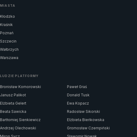
MIASTA
Kłodzko
Kraśnik
Poznań
Szczecin
Wałbrzych
Warszawa
LUDZIE PLATFORMY
Bronisław Komorowski
Paweł Graś
Janusz Palikot
Donald Tusk
Elżbieta Gelert
Ewa Kopacz
Beata Sawicka
Radosław Sikorski
Bartłomiej Sienkiewicz
Elżbieta Bieńkowska
Andrzej Olechowski
Gromosław Czempiński
Miron Sycz
Sławomir Nowak