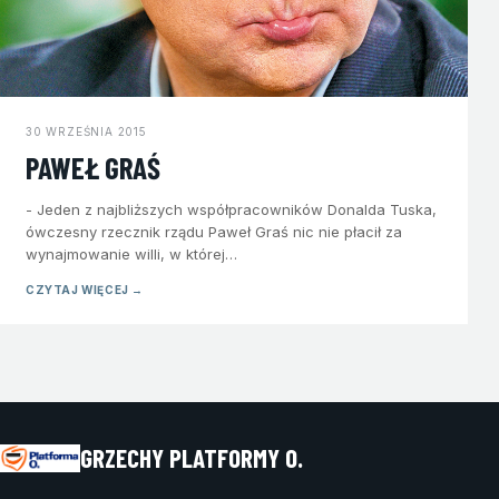
30 WRZEŚNIA 2015
PAWEŁ GRAŚ
- Jeden z najbliższych współpracowników Donalda Tuska,
ówczesny rzecznik rządu Paweł Graś nic nie płacił za
wynajmowanie willi, w której…
CZYTAJ WIĘCEJ →
GRZECHY PLATFORMY O.