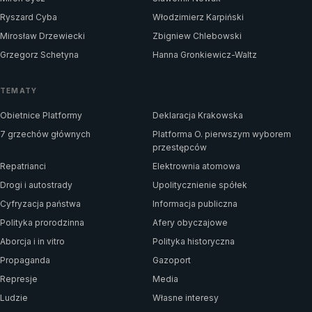
Ryszard Cyba
Włodzimierz Karpiński
Mirosław Drzewiecki
Zbigniew Chlebowski
Grzegorz Schetyna
Hanna Gronkiewicz-Waltz
TEMATY
Obietnice Platformy
Deklaracja Krakowska
7 grzechów głównych
Platforma O. pierwszym wyborem
przestępców
Repatrianci
Elektrownia atomowa
Drogi i autostrady
Upolitycznienie spółek
Cyfryzacja państwa
Informacja publiczna
Polityka prorodzinna
Afery obyczajowe
Aborcja i in vitro
Polityka historyczna
Propaganda
Gazoport
Represje
Media
Ludzie
Własne interesy