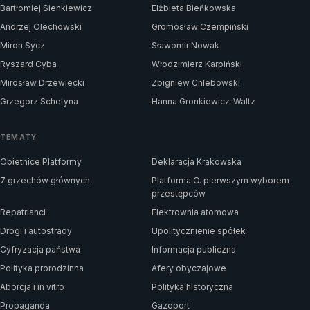
Bartłomiej Sienkiewicz
Elżbieta Bieńkowska
Andrzej Olechowski
Gromosław Czempiński
Miron Sycz
Sławomir Nowak
Ryszard Cyba
Włodzimierz Karpiński
Mirosław Drzewiecki
Zbigniew Chlebowski
Grzegorz Schetyna
Hanna Gronkiewicz-Waltz
TEMATY
Obietnice Platformy
Deklaracja Krakowska
7 grzechów głównych
Platforma O. pierwszym wyborem
przestępców
Repatrianci
Elektrownia atomowa
Drogi i autostrady
Upolitycznienie spółek
Cyfryzacja państwa
Informacja publiczna
Polityka prorodzinna
Afery obyczajowe
Aborcja i in vitro
Polityka historyczna
Propaganda
Gazoport