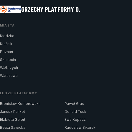
GRZECHY PLATFORMY O.
MIASTA
Kłodzko
Kraśnik
Poznań
Szczecin
Wałbrzych
Warszawa
LUDZIE PLATFORMY
Bronisław Komorowski
Paweł Graś
Janusz Palikot
Donald Tusk
Elżbieta Gelert
Ewa Kopacz
Beata Sawicka
Radosław Sikorski