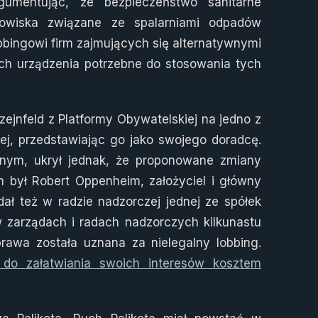
rgumentując, że bezpieczeństwo sanitarne
odowiska związane ze spalarniami odpadów
bingowi firm zajmujących się alternatywnymi
ch urządzenia potrzebne do stosowania tych
ejnfeld z Platformy Obywatelskiej na jedno z
j, przedstawiając go jako swojego doradcę.
nym, ukrył jednak, że proponowane zmiany
m był Robert Oppenheim, założyciel i główny
ał też w radzie nadzorczej jednej ze spółek
 zarządach i radach nadzorczych kilkunastu
awa została uznana za nielegalny lobbing.
 do załatwiania swoich interesów kosztem