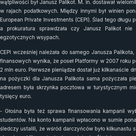
wątpliwości był Janusz Palikot. M. in. dostawał wielo
w rajach podatkowych. Między innymi był winien pona
European Private Investments (CEPI). Ślad tego długu
a prokuratura sprawdzała czy Janusz Palikot nie
egzotycznych wsypach.
CEPI wcześniej należała do samego Janusza Palikota, m
finansowych wynika, że poseł Platformy w 2007 roku po
2 mln euro. Pierwsze pieniądze dostał już kilkanaście 
na pożyczki dla Janusza Palikota sama pożyczała pien
adresem była skrzynka pocztowa w turystycznym mieśc
tysięcy euro.
- Głośna była też sprawa finansowania kampanii wy
studentów. Na konto kampanii wpłacono w sumie ponad 
śledczy ustalili, że wśród darczyńców było kilkunastu 