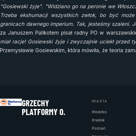
"Gosiewski żyje". "Widziano go na peronie we Włoszczo
Trzeba ekshumacji wszystkich zwłok, bo być może R
granicach dawnego imperium. Tak, jesteśmy szaleni. 
za Januszem Palikotem pisał radny PO w warszawskie
miał racje! Gosiewski żyje i zwyczajnie uciekł przed 
Przemysławie Gosiewskim, która mówiła, że teoria za
GRZECHY
MIASTA
PLATFORMY O.
Kłodzko
Kraśnik
Poznań