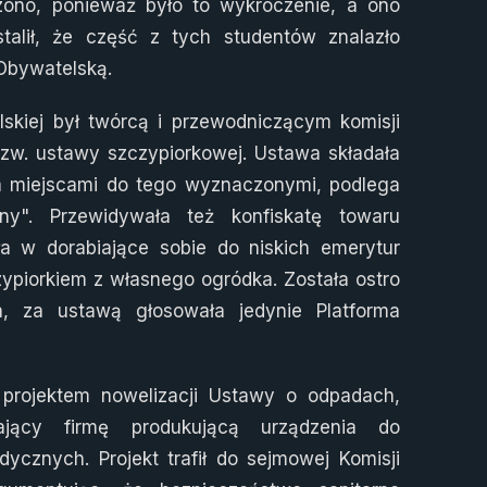
rzono, ponieważ było to wykroczenie, a ono
stalił, że część z tych studentów znalazło
Obywatelską.
skiej był twórcą i przewodniczącym komisji
zw. ustawy szczypiorkowej. Ustawa składała
oza miejscami do tego wyznaczonymi, podlega
ny". Przewidywała też konfiskatę towaru
a w dorabiające sobie do niskich emerytur
zypiorkiem z własnego ogródka. Została ostro
, za ustawą głosowała jedynie Platforma
 projektem nowelizacji Ustawy o odpadach,
ający firmę produkującą urządzenia do
ycznych. Projekt trafił do sejmowej Komisji