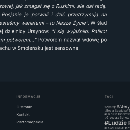
wej, jak zmagał się z Ruskimi, ale dał radę.
osjanie je porwali i dziś przetrzymują na
Jesteśmy wariatami – to Nasze Życie".
W ślad
j dzielnicy Ursynów:
"I się wyjaśniło: Palikot
tym potworem..."
Potworem nazwał wdowę po
machu w Smoleńsku jest sensowna.
INFORMACJE
TAGI
#Afery
O stronie
#Aborcja
#Beata Sawicka
#B
Kontakt
#Elżbieta Bieńko
#Grzegorz Schety
#Ludzie
Platformopedia
#Paweł Graś
#Plat