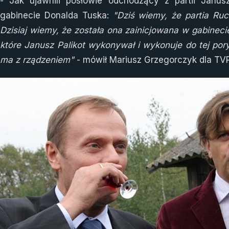
- Jak ujawnili posłowie odchodzący z partii Janus
gabinecie Donalda Tuska:
"Dziś wiemy, że partia Ruc
Dzisiaj wiemy, że została ona zainicjowana w gabinec
które Janusz Palikot wykonywał i wykonuje do tej por
ma z rządzeniem"
- mówił Mariusz Grzegorczyk dla TVP