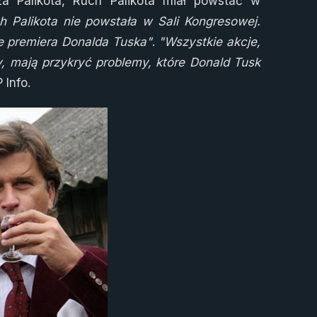
za Palikota, Ruch Palikota miał powstać w
h Palikota nie powstała w Sali Kongresowej.
ie premiera Donalda Tuska"
.
"Wszystkie akcje,
y, mają przykryć problemy, które Donald Tusk
 Info.