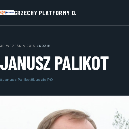
GRZECHY PLATFORMY O.
30 WRZEŚNIA 2015
·
LUDZIE
JANUSZ PALIKOT
#Janusz Palikot
#Ludzie PO