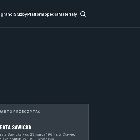
igranci
Służby
Platformopedia
Materiały
WARTO PRZECZYTAĆ
EATA SAWICKA
eata Sawicka - ur. 23 marca 1964 r. w Oławie,
olska polityk. W 1995 ukończyła…