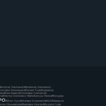
#Andrzej Olechowski
#Bartłomiej Sienkiewicz
ronisław Komorowski
#Donald Tusk
#Dopalacze
wska
#Ewa Kopacz
#Gromosław Czempiński
na
#Hanna Gronkiewcz-Waltz
#Janusz Palikot
#Korupcja
 PO
#Miron Sycz
#Mirosław Drzewiecki
#MSZ
#Nepotyzm
forma Obywatelska
#Radosław Sikorski
#Ryszard Cyba