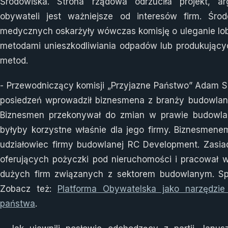
Środowiska. Strona rządowa odrzuciła projekt, a
obywateli jest ważniejsze od interesów firm. Śr
medycznych oskarżyły wówczas komisję o uleganie lob
metodami unieszkodliwiania odpadów lub produkujący
metod.
- Przewodniczący komisji „Przyjazne Państwo” Adam Sz
posiedzeń wprowadził biznesmena z branży budowlane
Biznesmen przekonywał do zmian w prawie budowla
byłyby korzystne właśnie dla jego firmy. Biznesmene
udziałowiec firmy budowlanej RC Development. Zasiad
oferujących pożyczki pod nieruchomości i pracował w
dużych firm związanych z sektorem budowlanym. Spr
Zobacz też:
Platforma Obywatelska jako narzędzie
państwa
.