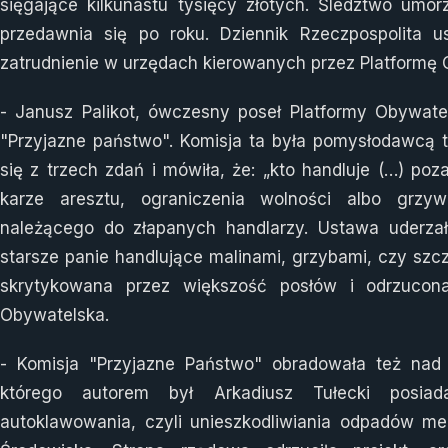
sięgające kilkunastu tysięcy złotych. Śledztwo umo
przedawnia się po roku. Dziennik Rzeczpospolita u
zatrudnienie w urzędach kierowanych przez Platformę 
- Janusz Palikot, ówczesny poseł Platformy Obywatel
"Przyjazne państwo". Komisja ta była pomysłodawcą t
się z trzech zdań i mówiła, że: „kto handluje (…) p
karze aresztu, ograniczenia wolności albo grzyw
należącego do złapanych handlarzy. Ustawa uderzał
starsze panie handlujące malinami, grzybami, czy szc
skrytykowana przez większość posłów i odrzucona
Obywatelska.
- Komisja "Przyjazne Państwo" obradowała też nad
którego autorem był Arkadiusz Tułecki posiad
autoklawowania, czyli unieszkodliwiania odpadów med