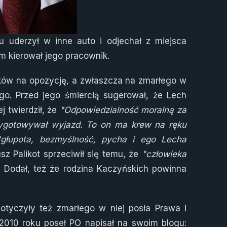
 uderzył w inne auto i odjechał z miejsca
m kierował jego pracownik.
aków na opozycję, a zwłaszcza na zmarłego w
go. Przed jego śmiercią sugerował, że Lech
j twierdził, że
"Odpowiedzialność moralną za
rzygotowywał wyjazd. To on ma krew na ręku
"głupota, bezmyślność, pycha i ego Lecha
sz Palikot sprzeciwił się temu, że
"człowieka
. Dodał, też że rodzina Kaczyńskich powinna
dotyczyły też zmarłego w niej posła Prawa i
2010 roku poseł PO napisał na swoim blogu: