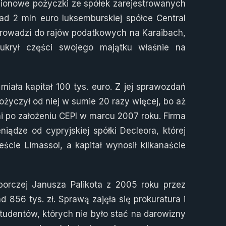
milionowe pożyczki ze spółek zarejestrowanych
d 2 mln euro luksemburskiej spółce Central
 prowadzi do rajów podatkowych na Karaibach,
 ukrył części swojego majątku właśnie na
iała kapitał 100 tys. euro. Z jej sprawozdań
życzył od niej w sumie 20 razy więcej, bo aż
dni po założeniu CEPI w marcu 2007 roku. Firma
iądze od cypryjskiej spółki Decleora, której
ie Limassol, a kapitał wynosił kilkanaście
borczej Janusza Palikota z 2005 roku przez
856 tys. zł. Sprawą zajęła się prokuratura i
studentów, których nie było stać na darowizny