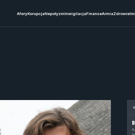
Afery
Korupcja
Nepotyzm
Inwigilacja
Finanse
Armia
Zdrowie
Im
B
B
p