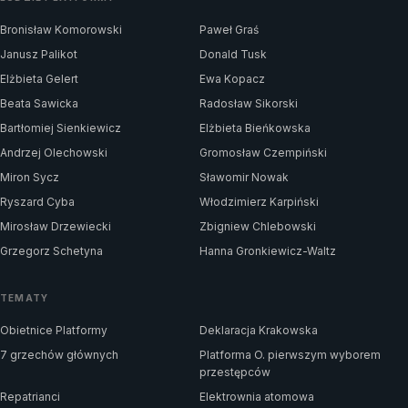
Bronisław Komorowski
Paweł Graś
Janusz Palikot
Donald Tusk
Elżbieta Gelert
Ewa Kopacz
Beata Sawicka
Radosław Sikorski
Bartłomiej Sienkiewicz
Elżbieta Bieńkowska
Andrzej Olechowski
Gromosław Czempiński
Miron Sycz
Sławomir Nowak
Ryszard Cyba
Włodzimierz Karpiński
Mirosław Drzewiecki
Zbigniew Chlebowski
Grzegorz Schetyna
Hanna Gronkiewicz-Waltz
TEMATY
Obietnice Platformy
Deklaracja Krakowska
7 grzechów głównych
Platforma O. pierwszym wyborem
przestępców
Repatrianci
Elektrownia atomowa