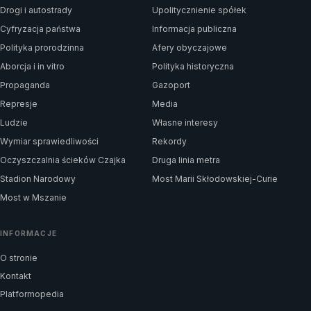
Drogi i autostrady
Upolitycznienie spółek
Cyfryzacja państwa
Informacja publiczna
Polityka prorodzinna
Afery obyczajowe
Aborcja i in vitro
Polityka historyczna
Propaganda
Gazoport
Represje
Media
Ludzie
Własne interesy
Wymiar sprawiedliwości
Rekordy
Oczyszczalnia ścieków Czajka
Druga linia metra
Stadion Narodowy
Most Marii Skłodowskiej-Curie
Most w Mszanie
INFORMACJE
O stronie
Kontakt
Platformopedia