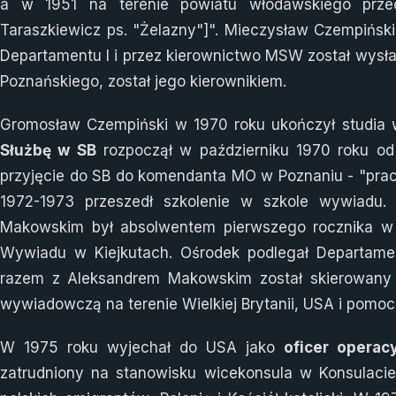
a w 1951 na terenie powiatu włodawskiego przec
Taraszkiewicz ps. "Żelazny"]". Mieczysław Czempińsk
Departamentu I i przez kierownictwo MSW został wysł
Poznańskiego, został jego kierownikiem.
Gromosław Czempiński w 1970 roku ukończył studia 
Służbę w SB
rozpoczął w październiku 1970 roku od
przyjęcie do SB do komendanta MO w Poznaniu - "praca
1972-1973 przeszedł szkolenie w szkole wywiadu
Makowskim był absolwentem pierwszego rocznika w
Wywiadu w Kiejkutach. Ośrodek podlegał Departament
razem z Aleksandrem Makowskim został skierowany d
wywiadowczą na terenie Wielkiej Brytanii, USA i pomo
W 1975 roku wyjechał do USA jako
oficer operac
zatrudniony na stanowisku wicekonsula w Konsulac