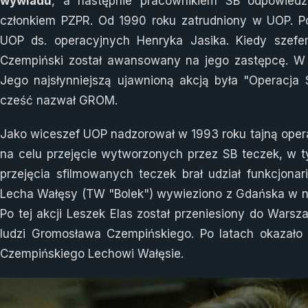
wywiadu
, a następnie pracownikiem SB odpowiedz
członkiem PZPR. Od 1990 roku zatrudniony w UOP. P
UOP ds. operacyjnych Henryka Jasika. Kiedy szef
Czempiński został awansowany na jego zastępcę. W
Jego najsłynniejszą ujawnioną akcją była "Operacja 
cześć nazwał GROM.
Jako wiceszef UOP nadzorował w 1993 roku tajną opera
na celu przejęcie wytworzonych przez SB teczek, w 
przejęcia sfilmowanych teczek brał udział funkcjonar
Lecha Wałęsy (TW "Bolek") wywieziono z Gdańska w niez
Po tej akcji Leszek Elas został przeniesiony do Warsz
ludzi Gromosława Czempińskiego. Po latach okazało s
Czempińskiego Lechowi Wałęsie.