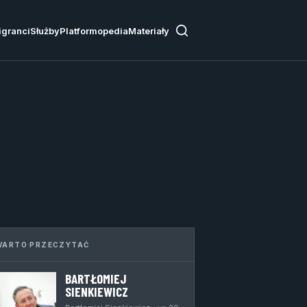
igranci
Służby
Platformopedia
Materiały
WARTO PRZECZYTAĆ
BARTŁOMIEJ
SIENKIEWICZ