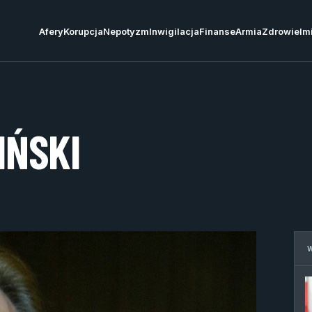
Afery
Korupcja
Nepotyzm
Inwigilacja
Finanse
Armia
Zdrowie
Im
IŃSKI