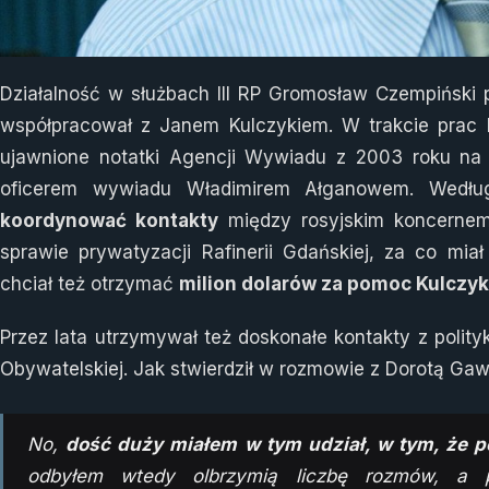
Działalność w służbach III RP Gromosław Czempiński 
współpracował z Janem Kulczykiem. W trakcie prac ko
ujawnione notatki Agencji Wywiadu z 2003 roku na 
oficerem wywiadu Władimirem Ałganowem. Według
koordynować kontakty
między rosyjskim koncernem
sprawie prywatyzacji Rafinerii Gdańskiej, za co m
chciał też otrzymać
milion dolarów za pomoc Kulczy
Przez lata utrzymywał też doskonałe kontakty z poli
Obywatelskiej. Jak stwierdził w rozmowie z Dorotą Gaw
No,
dość duży miałem w tym udział, w tym, że p
odbyłem wtedy olbrzymią liczbę rozmów, a 