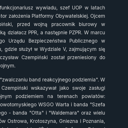
 funkcjonariusz wywiadu, szef UOP w latach
jator założenia Platformy Obywatelskiej. Ojcem
iński, przed wojną pracownik biurowy w
ką działacz PPR, a następnie PZPR. W marcu
ego Urzędu Bezpieczeństwa Publicznego w
 gdzie służył w Wydziale V, zajmującym się
ieczysław Czempiński został przeniesiony do
rojnym.
 "zwalczaniu band reakcyjnego podziemia". W
 Czempiński wskazywał jako swoje zasługi
ojnym podziemiem na terenach powiatów:
u nowotomyskiego WSGO Warta i banda "Szefa
iego - banda "Otta" i "Waldemara" oraz wielu
tów Ostrowa, Krotoszyna, Gniezna i Poznania,