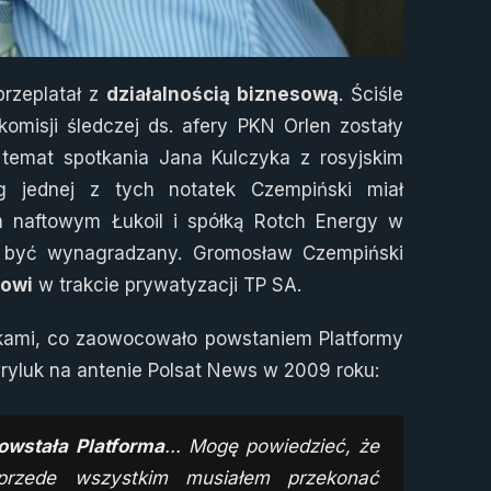
przeplatał z
działalnością biznesową
. Ściśle
misji śledczej ds. afery PKN Orlen zostały
temat spotkania Jana Kulczyka z rosyjskim
 jednej z tych notatek Czempiński miał
 naftowym Łukoil i spółką Rotch Energy w
iał być wynagradzany. Gromosław Czempiński
kowi
w trakcie prywatyzacji TP SA.
tykami, co zaowocowało powstaniem Platformy
ryluk na antenie Polsat News w 2009 roku:
owstała Platforma
... Mogę powiedzieć, że
przede wszystkim musiałem przekonać