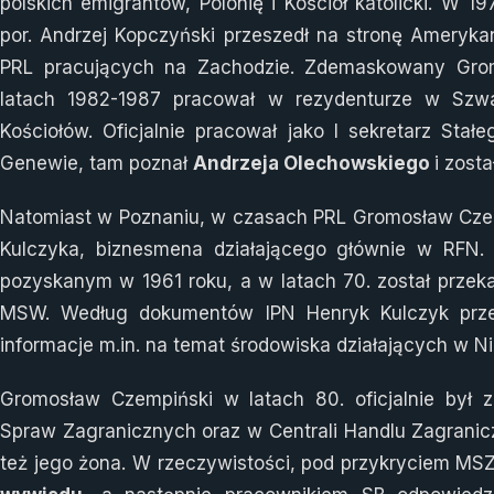
polskich emigrantów, Polonię i Kościół katolicki. W 
por. Andrzej Kopczyński przeszedł na stronę Ameryk
PRL pracujących na Zachodzie. Zdemaskowany Gro
latach 1982-1987 pracował w rezydenturze w Szwa
Kościołów. Oficjalnie pracował jako I sekretarz Sta
Genewie, tam poznał
Andrzeja Olechowskiego
i zost
Natomiast w Poznaniu, w czasach PRL Gromosław Cze
Kulczyka, biznesmena działającego głównie w RFN.
pozyskanym w 1961 roku, a w latach 70. został przek
MSW. Według dokumentów IPN Henryk Kulczyk prze
informacje m.in. na temat środowiska działających w N
Gromosław Czempiński w latach 80. oficjalnie był 
Spraw Zagranicznych oraz w Centrali Handlu Zagranic
też jego żona. W rzeczywistości, pod przykryciem MS