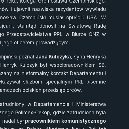
1976 roku, kolega Gromosława Czempińskiego,
anów i ujawnił nazwiska rezydentów wywiadu
mosław Czempiński musiał opuścić USA. W
jcarii, stamtąd donosił na Światową Radę
łego Przedstawicielstwa PRL w Biurze ONZ w
ał jego oficerem prowadzącym
.
mpiński poznał
Jana Kulczyka
, syna Henryka
 Henryk Kulczyk był współpracownikiem SB,
azany na nieformalny kontakt Departamentu I
kazywał służbom specjalnym PRL pisemne
iemczech polskich przedsiębiorców.
zatrudniony w Departamencie I Ministerstwa
znego Polimex-Cekop, gdzie zatrudniona była
Z nadal był
pracownikiem komunistycznego