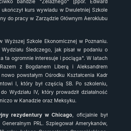
iwko bandzie "Żelaznego" [ppor. Edward
i ukończył kurs wywiadu w Dwuletniej Szkole
any do pracy w Zarządzie Głównym Aeroklubu
w Wyższej Szkole Ekonomicznej w Poznaniu.
 Wydziału Śledczego, jak pisał w podaniu o
 ta ogromnie interesuje i pociąga". W latach
. Razem z Bogdanem Liberą i Aleksandrem
 nowo powstałym Ośrodku Kształcenia Kadr
owi I, który był częścią SB. Po szkoleniu,
o Wydziału IV, który prowadził działalność
cniczo w Kanadzie oraz Meksyku.
yjny rezydentury w Chicago
, oficjalnie był
ie Generalnym PRL. Szpiegował Amerykanów,