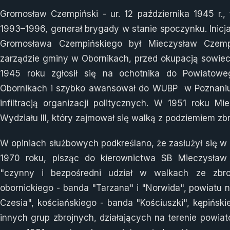
Gromosław Czempiński - ur. 12 października 1945 r.,
1993–1996, generał brygady w
stanie spoczynku
. Inic
Gromosława Czempińskiego był Mieczysław Czemp
zarządzie gminy w Obornikach, przed okupacją sowiec
1945 roku zgłosił się na ochotnika do Powiatow
Obornikach i szybko awansował do WUBP w Poznaniu,
infiltracją organizacji politycznych. W 1951 roku M
Wydziału III, który zajmował się walką z podziemiem zb
W opiniach służbowych podkreślano, że zasłużył się w
1970 roku, pisząc do kierownictwa SB Mieczysław
"czynny i bezpośredni udział w walkach ze zbr
obornickiego - banda "Tarzana" i "Norwida", powiat
Czesia", kościańskiego - banda "Kościuszki", kępińsk
innych grup zbrojnych, działających na terenie powia