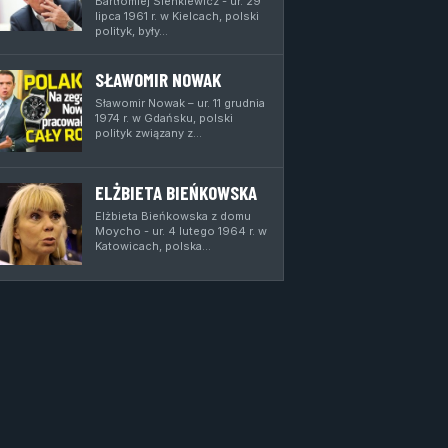
Bartłomiej Sienkiewicz - ur. 29
lipca 1961 r. w Kielcach, polski
polityk, były…
SŁAWOMIR NOWAK
Sławomir Nowak – ur. 11 grudnia
1974 r. w Gdańsku, polski
polityk związany z…
ELŻBIETA BIEŃKOWSKA
Elżbieta Bieńkowska z domu
Moycho - ur. 4 lutego 1964 r. w
Katowicach, polska…