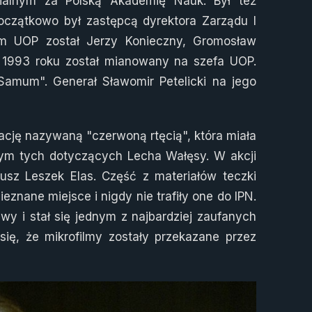
ialnym za Polską Akademię Nauk. Był też
oczątkowo był zastępcą dyrektora Zarządu I
em UOP został Jerzy Konieczny, Gromosław
 1993 roku został mianowany na szefa UOP.
Samum". Generał Sławomir Petelicki na jego
cję nazywaną "czerwoną rtęcią", która miała
tym tych dotyczących Lecha Wałęsy. W akcji
iusz Leszek Elas. Część z materiałów teczki
nane miejsce i nigdy nie trafiły one do IPN.
awy i stał się jednym z najbardziej zaufanych
ię, że mikrofilmy zostały przekazane przez