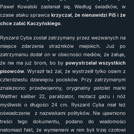
Paweł Kowalski zasłaniał się. Według świadków, w
czasie ataku sprawca
krzyczał, że nienawidzi PiS i że
chce zabić Kaczyńskiego
.
Ryszard Cyba został zatrzymany przez wezwanych na
miejsce zdarzenia strażników miejskich. Już po
zatrzymaniu dodał on w obecności mediów, że żałuje,
że nie ma już broni, bo by
powystrzelał wszystkich
pisowców
. Wyraził też żal, że wystrzelił tylko osiem z
czterdziestu dziewięciu pocisków. Przy zatrzymanym
znaleziono: przedwojenny, oryginalny pistolet marki
Walther kaliber 22, paralizator, miotacz gazu i nóż
myśliwski o długości 24 cm. Ryszard Cyba miał też
oświadczenie z nazwiskami polityków. Nie ujawniono
treści tego dokumentu, podano do wiadomości
natomiast fakt, że wymienieni w nim byli trzej czołowi