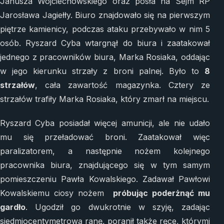
Janusza Wojciechowskiego oraz posła na Sejm RP
Jarosława Jagiełły. Biuro znajdowało się na pierwszym
piętrze kamienicy, podczas ataku przebywało w nim 5
osób. Ryszard Cyba wtargnął do biura i zaatakował
jednego z pracowników biura, Marka Rosiaka, oddając
w jego kierunku strzały z broni palnej. Było to
8
strzałów
, cała zawartość magazynka. Cztery ze
strzałów trafiły Marka Rosiaka, który zmarł na miejscu.
Ryszard Cyba posiadał więcej amunicji, ale nie udało
mu się przeładować broni. Zaatakował więc
paralizatorem, a następnie nożem kolejnego
pracownika biura, znajdującego się w tym samym
pomieszczeniu Pawła Kowalskiego. Zadawał Pawłowi
Kowalskiemu ciosy nożem
próbując poderżnąć mu
gardło
. Ugodził go dwukrotnie w szyję, zadając
siedmiocentymetrową ranę, poranił także ręce, którymi