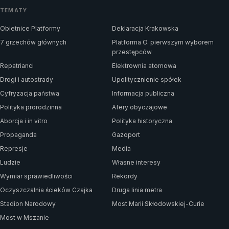
TEMATY
Obietnice Platformy
Deklaracja Krakowska
7 grzechów głównych
Platforma O. pierwszym wyborem
przestępców
Repatrianci
Elektrownia atomowa
Drogi i autostrady
Upolitycznienie spółek
Cyfryzacja państwa
Informacja publiczna
Polityka prorodzinna
Afery obyczajowe
Aborcja i in vitro
Polityka historyczna
Propaganda
Gazoport
Represje
Media
Ludzie
Własne interesy
Wymiar sprawiedliwości
Rekordy
Oczyszczalnia ścieków Czajka
Druga linia metra
Stadion Narodowy
Most Marii Skłodowskiej-Curie
Most w Mszanie