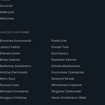
Szczecin
Wałbrzych
Warszawa
LUDZIE PLATFORMY
Bronisław Komorowski
Paweł Graś
Janusz Palikot
Donald Tusk
Elżbieta Gelert
Ewa Kopacz
Beata Sawicka
Radosław Sikorski
Bartłomiej Sienkiewicz
Elżbieta Bieńkowska
Andrzej Olechowski
Gromosław Czempiński
Miron Sycz
Sławomir Nowak
Ryszard Cyba
Włodzimierz Karpiński
Mirosław Drzewiecki
Zbigniew Chlebowski
Grzegorz Schetyna
Hanna Gronkiewicz-Waltz