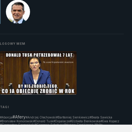
LOSOWY MEM
TAGI
#Afery
#Aborcja
#Andrzej Olechowski
#Bartłomiej Sienkiewicz
#Beata Sawicka
#Bronisław Komorowski
#Donald Tusk
#Dopalacze
#Elżbieta Bieńkowska
#Ewa Kopacz
#Gromosław Czempiński
#Grzegorz Schetyna
#Hanna Gronkiewcz-Waltz
#Ludzie PO
#Janusz Palikot
#Korupcja
#Miron Sycz
#Mirosław Drzewiecki