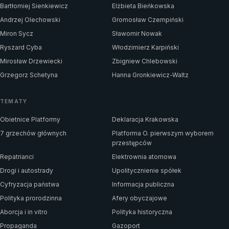
Bartłomiej Sienkiewicz
Elżbieta Bieńkowska
Andrzej Olechowski
Gromosław Czempiński
Miron Sycz
Sławomir Nowak
Ryszard Cyba
Włodzimierz Karpiński
Mirosław Drzewiecki
Zbigniew Chlebowski
Grzegorz Schetyna
Hanna Gronkiewicz-Waltz
TEMATY
Obietnice Platformy
Deklaracja Krakowska
7 grzechów głównych
Platforma O. pierwszym wyborem
przestępców
Repatrianci
Elektrownia atomowa
Drogi i autostrady
Upolitycznienie spółek
Cyfryzacja państwa
Informacja publiczna
Polityka prorodzinna
Afery obyczajowe
Aborcja i in vitro
Polityka historyczna
Propaganda
Gazoport