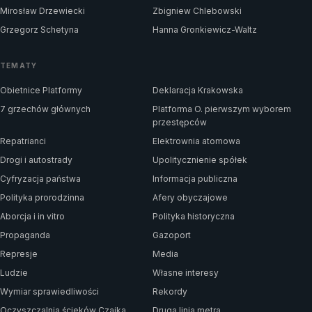
Mirosław Drzewiecki
Zbigniew Chlebowski
Grzegorz Schetyna
Hanna Gronkiewicz-Waltz
TEMATY
Obietnice Platformy
Deklaracja Krakowska
7 grzechów głównych
Platforma O. pierwszym wyborem
przestępców
Repatrianci
Elektrownia atomowa
Drogi i autostrady
Upolitycznienie spółek
Cyfryzacja państwa
Informacja publiczna
Polityka prorodzinna
Afery obyczajowe
Aborcja i in vitro
Polityka historyczna
Propaganda
Gazoport
Represje
Media
Ludzie
Własne interesy
Wymiar sprawiedliwości
Rekordy
Oczyszczalnia ścieków Czajka
Druga linia metra