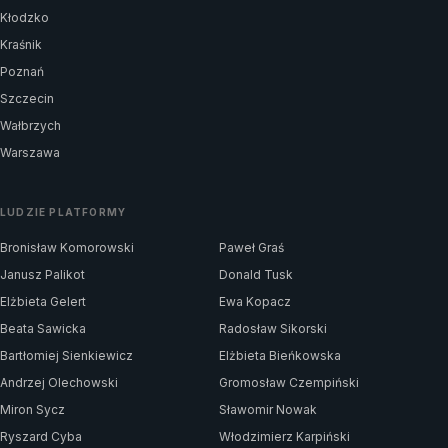
Kłodzko
Kraśnik
Poznań
Szczecin
Wałbrzych
Warszawa
LUDZIE PLATFORMY
Bronisław Komorowski
Paweł Graś
Janusz Palikot
Donald Tusk
Elżbieta Gelert
Ewa Kopacz
Beata Sawicka
Radosław Sikorski
Bartłomiej Sienkiewicz
Elżbieta Bieńkowska
Andrzej Olechowski
Gromosław Czempiński
Miron Sycz
Sławomir Nowak
Ryszard Cyba
Włodzimierz Karpiński