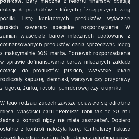
posiłków
. Bary mleczne z resortu finansów dostają
dotacje do produktów, z których później przygotowują
posiłki. Listę konkretnych produktów wyłącznie
jarskich zawierało specjalne rozporządzenie. W
zamian właściciele barów mlecznych ugotowane z
dofinansowanych produktów dania sprzedawać mogą
z maksymalnie 30% marżą. Ponieważ rozporządzenie
w sprawie dofinansowania barów mlecznych zakłada
dotacje do produktów jarskich, wszystkie lokale
rozliczały kapustę, ziemniaki, warzywa czy przyprawy
z bigosu, żurku, rosołu, pomidorowej czy krupniku.
W tego rodzaju zupach zawsze pojawiała się odrobina
mięsa. Właściciel baru "Perełka" robił tak od 20 lat i
żadna z kontroli nigdy nie miała zastrzeżeń. Dopiero
ostatnia z kontroli nałożyła karę. Kontrolerzy fiskusa
zaczęli kwestionować nie tylko dania z odrobiną mięsa,