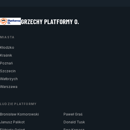
GRZECHY PLATFORMY O.
MIASTA
Kłodzko
Kraśnik
Poznań
Szczecin
Wałbrzych
Warszawa
LUDZIE PLATFORMY
Bronisław Komorowski
Paweł Graś
Janusz Palikot
Donald Tusk
Elżbieta Gelert
Ewa Kopacz