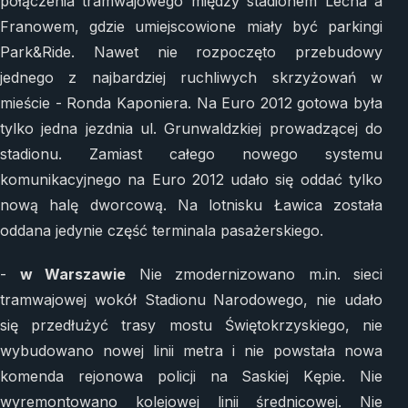
połączenia tramwajowego między stadionem Lecha a
Franowem, gdzie umiejscowione miały być parkingi
Park&Ride. Nawet nie rozpoczęto przebudowy
jednego z najbardziej ruchliwych skrzyżowań w
mieście - Ronda Kaponiera. Na Euro 2012 gotowa była
tylko jedna jezdnia ul. Grunwaldzkiej prowadzącej do
stadionu. Zamiast całego nowego systemu
komunikacyjnego na Euro 2012 udało się oddać tylko
nową halę dworcową. Na lotnisku Ławica została
oddana jedynie część terminala pasażerskiego.
-
w Warszawie
Nie zmodernizowano m.in. sieci
tramwajowej wokół Stadionu Narodowego, nie udało
się przedłużyć trasy mostu Świętokrzyskiego, nie
wybudowano nowej linii metra i nie powstała nowa
komenda rejonowa policji na Saskiej Kępie. Nie
wyremontowano kolejowej linii średnicowej. Nie