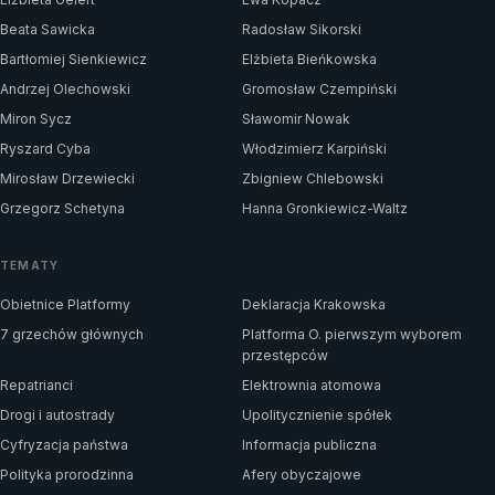
Beata Sawicka
Radosław Sikorski
Bartłomiej Sienkiewicz
Elżbieta Bieńkowska
Andrzej Olechowski
Gromosław Czempiński
Miron Sycz
Sławomir Nowak
Ryszard Cyba
Włodzimierz Karpiński
Mirosław Drzewiecki
Zbigniew Chlebowski
Grzegorz Schetyna
Hanna Gronkiewicz-Waltz
TEMATY
Obietnice Platformy
Deklaracja Krakowska
7 grzechów głównych
Platforma O. pierwszym wyborem
przestępców
Repatrianci
Elektrownia atomowa
Drogi i autostrady
Upolitycznienie spółek
Cyfryzacja państwa
Informacja publiczna
Polityka prorodzinna
Afery obyczajowe