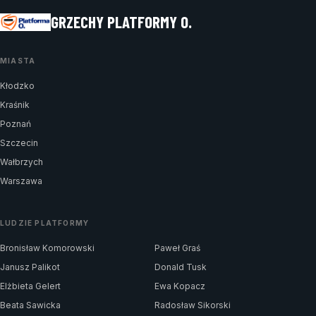
GRZECHY PLATFORMY O.
MIASTA
Kłodzko
Kraśnik
Poznań
Szczecin
Wałbrzych
Warszawa
LUDZIE PLATFORMY
Bronisław Komorowski
Paweł Graś
Janusz Palikot
Donald Tusk
Elżbieta Gelert
Ewa Kopacz
Beata Sawicka
Radosław Sikorski