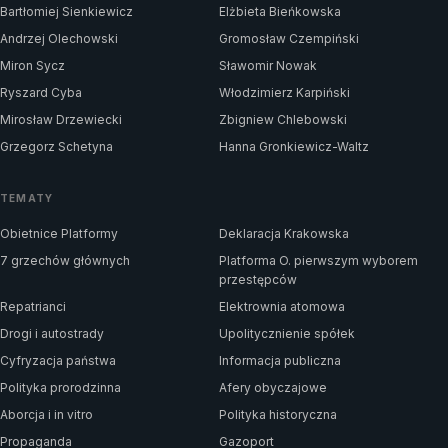
Bartłomiej Sienkiewicz
Elżbieta Bieńkowska
Andrzej Olechowski
Gromosław Czempiński
Miron Sycz
Sławomir Nowak
Ryszard Cyba
Włodzimierz Karpiński
Mirosław Drzewiecki
Zbigniew Chlebowski
Grzegorz Schetyna
Hanna Gronkiewicz-Waltz
TEMATY
Obietnice Platformy
Deklaracja Krakowska
7 grzechów głównych
Platforma O. pierwszym wyborem
przestępców
Repatrianci
Elektrownia atomowa
Drogi i autostrady
Upolitycznienie spółek
Cyfryzacja państwa
Informacja publiczna
Polityka prorodzinna
Afery obyczajowe
Aborcja i in vitro
Polityka historyczna
Propaganda
Gazoport