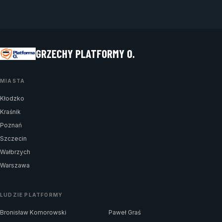
GRZECHY PLATFORMY O.
MIASTA
Kłodzko
Kraśnik
Poznań
Szczecin
Wałbrzych
Warszawa
LUDZIE PLATFORMY
Bronisław Komorowski
Paweł Graś