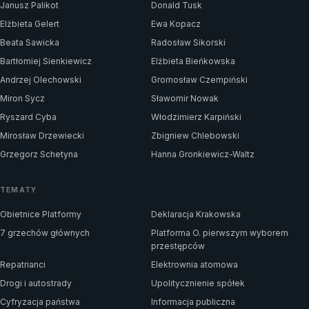
Janusz Palikot
Donald Tusk
Elżbieta Gelert
Ewa Kopacz
Beata Sawicka
Radosław Sikorski
Bartłomiej Sienkiewicz
Elżbieta Bieńkowska
Andrzej Olechowski
Gromosław Czempiński
Miron Sycz
Sławomir Nowak
Ryszard Cyba
Włodzimierz Karpiński
Mirosław Drzewiecki
Zbigniew Chlebowski
Grzegorz Schetyna
Hanna Gronkiewicz-Waltz
TEMATY
Obietnice Platformy
Deklaracja Krakowska
7 grzechów głównych
Platforma O. pierwszym wyborem
przestępców
Repatrianci
Elektrownia atomowa
Drogi i autostrady
Upolitycznienie spółek
Cyfryzacja państwa
Informacja publiczna