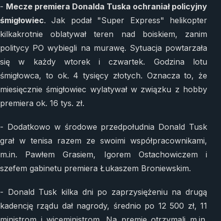
-
Mecze premiera Donalda Tuska ochraniał policyjny
śmigłowiec
. Jak podał "Super Express" helikopter
kilkakrotnie oblatywał teren nad boiskiem, zanim
politycy PO wybiegli na murawę. Sytuacja powtarzała
się w każdy wtorek i czwartek. Godzina lotu
śmigłowca, to ok. 4 tysięcy złotych. Oznacza to, że
miesięcznie śmigłowiec wylatywał w związku z hobby
premiera ok. 16 tys. zł.
- Dodatkowo w środowe przedpołudnia Donald Tusk
grał w tenisa razem ze swoimi współpracownikami,
m.in. Pawłem Grasiem, Igorem Ostachowiczem i
szefem gabinetu premiera Łukaszem Broniewskim.
- Donald Tusk kilka dni po zaprzysiężeniu na drugą
kadencję rządu dał nagrody, średnio po 12 500 zł, 11
ministrom i wiceministrom. Na premie otrzymali m.in.