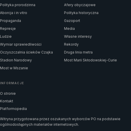
Polityka prorodzinna
Afery obyczajowe
Aborcja i in vitro
Polityka historyczna
Propaganda
Gazoport
Represje
Media
Ludzie
Własne interesy
Wymiar sprawiedliwości
Rekordy
Oczyszczalnia ścieków Czajka
Druga linia metra
Stadion Narodowy
Most Marii Skłodowskiej-Curie
Most w Mszanie
INFORMACJE
O stronie
Kontakt
Platformopedia
Witryna przygotowana przez oszukanych wyborców PO na podstawie
ogólnodostępnych materiałów internetowych.