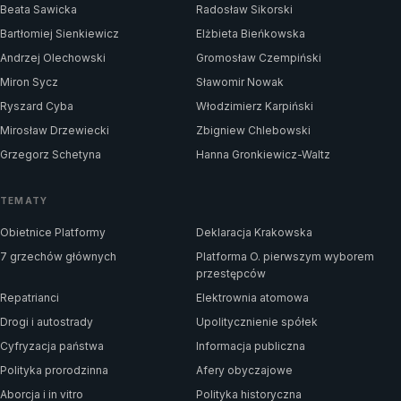
Beata Sawicka
Radosław Sikorski
Bartłomiej Sienkiewicz
Elżbieta Bieńkowska
Andrzej Olechowski
Gromosław Czempiński
Miron Sycz
Sławomir Nowak
Ryszard Cyba
Włodzimierz Karpiński
Mirosław Drzewiecki
Zbigniew Chlebowski
Grzegorz Schetyna
Hanna Gronkiewicz-Waltz
TEMATY
Obietnice Platformy
Deklaracja Krakowska
7 grzechów głównych
Platforma O. pierwszym wyborem
przestępców
Repatrianci
Elektrownia atomowa
Drogi i autostrady
Upolitycznienie spółek
Cyfryzacja państwa
Informacja publiczna
Polityka prorodzinna
Afery obyczajowe
Aborcja i in vitro
Polityka historyczna