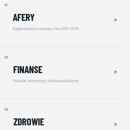
01
AFERY
↗
Najgłośniejsze sprawy z lat 2007–2015
02
FINANSE
↗
Podatki, emerytury i finanse publiczne
03
ZDROWIE
↗