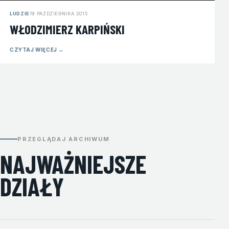
LUDZIE
19 PAŹDZIERNIKA 2015
WŁODZIMIERZ KARPIŃSKI
CZYTAJ WIĘCEJ
→
PRZEGLĄDAJ ARCHIWUM
NAJWAŻNIEJSZE
DZIAŁY