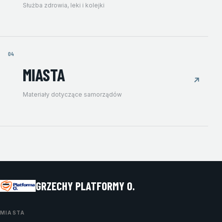
Służba zdrowia, leki i kolejki
04
MIASTA
↗
Materiały dotyczące samorządów
GRZECHY PLATFORMY O.
MIASTA