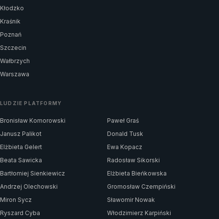
Kłodzko
Kraśnik
Poznań
Szczecin
Wałbrzych
Warszawa
LUDZIE PLATFORMY
Bronisław Komorowski
Paweł Graś
Janusz Palikot
Donald Tusk
Elżbieta Gelert
Ewa Kopacz
Beata Sawicka
Radosław Sikorski
Bartłomiej Sienkiewicz
Elżbieta Bieńkowska
Andrzej Olechowski
Gromosław Czempiński
Miron Sycz
Sławomir Nowak
Ryszard Cyba
Włodzimierz Karpiński