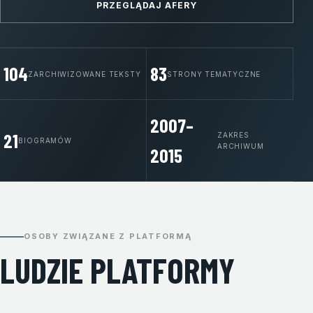
PRZEGLĄDAJ AFERY
104
83
ZARCHIWIZOWANE TEKSTY
STRONY TEMATYCZNE
2007–
21
ZAKRES
BIOGRAMÓW
ARCHIWUM
2015
OSOBY ZWIĄZANE Z PLATFORMĄ
LUDZIE PLATFORMY