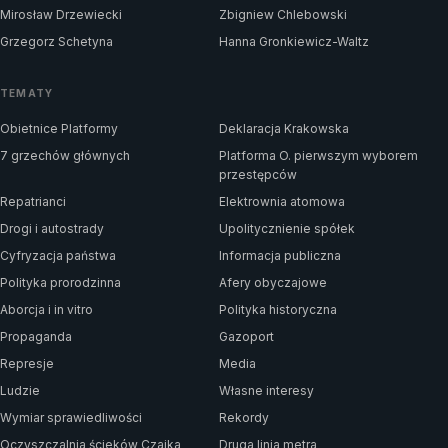
Mirosław Drzewiecki
Zbigniew Chlebowski
Grzegorz Schetyna
Hanna Gronkiewicz-Waltz
TEMATY
Obietnice Platformy
Deklaracja Krakowska
7 grzechów głównych
Platforma O. pierwszym wyborem
przestępców
Repatrianci
Elektrownia atomowa
Drogi i autostrady
Upolitycznienie spółek
Cyfryzacja państwa
Informacja publiczna
Polityka prorodzinna
Afery obyczajowe
Aborcja i in vitro
Polityka historyczna
Propaganda
Gazoport
Represje
Media
Ludzie
Własne interesy
Wymiar sprawiedliwości
Rekordy
Oczyszczalnia ścieków Czajka
Druga linia metra