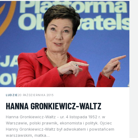
LUDZIE
20 PAŹDZIERNIKA 2015
HANNA GRONKIEWICZ-WALTZ
Hanna Gronkiewicz-Waltz - ur. 4 listopada 1952 r. w
Warszawie, polski prawnik, ekonomista i polityk. Ojciec
Hanny Gronkiewicz-Waltz był adwokatem i powstańcem
warszawskim, matka…