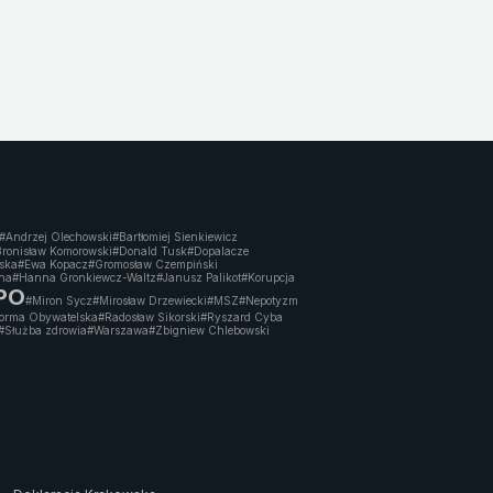
#Andrzej Olechowski
#Bartłomiej Sienkiewicz
ronisław Komorowski
#Donald Tusk
#Dopalacze
wska
#Ewa Kopacz
#Gromosław Czempiński
na
#Hanna Gronkiewcz-Waltz
#Janusz Palikot
#Korupcja
 PO
#Miron Sycz
#Mirosław Drzewiecki
#MSZ
#Nepotyzm
forma Obywatelska
#Radosław Sikorski
#Ryszard Cyba
#Służba zdrowia
#Warszawa
#Zbigniew Chlebowski