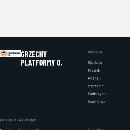
GRZECHY
MIASTA
PLATFORMY O.
Kłodzko
Kraśnik
Poznań
Szczecin
Wałbrzych
Warszawa
LUDZIE PLATFORMY