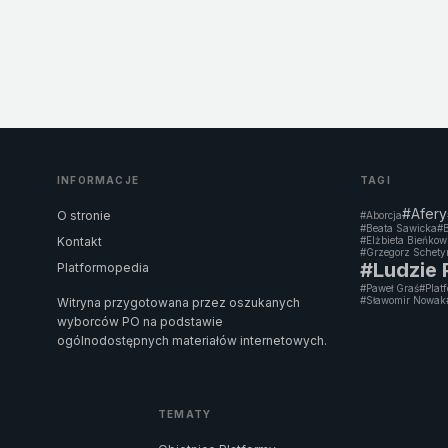
INFORMACJE
TAGI
#Afery
O stronie
#Aborcja
#Beata Sawicka
#B
Kontakt
#Elżbieta Bieńko
#Grzegorz Schety
#Ludzie
Platformopedia
#Paweł Graś
#Plat
#Sławomir Nowak
Witryna przygotowana przez oszukanych
wyborców PO na podstawie
ogólnodostępnych materiałów internetowych.
TEMATY