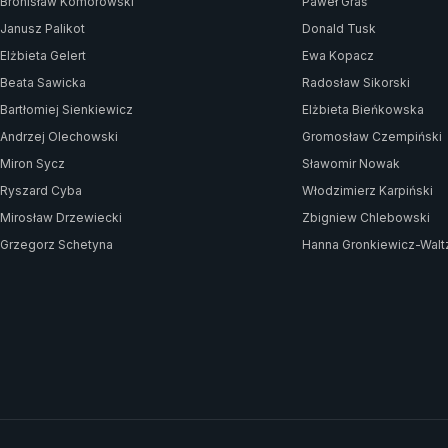
Bronisław Komorowski
Paweł Graś
Janusz Palikot
Donald Tusk
Elżbieta Gelert
Ewa Kopacz
Beata Sawicka
Radosław Sikorski
Bartłomiej Sienkiewicz
Elżbieta Bieńkowska
Andrzej Olechowski
Gromosław Czempiński
Miron Sycz
Sławomir Nowak
Ryszard Cyba
Włodzimierz Karpiński
Mirosław Drzewiecki
Zbigniew Chlebowski
Grzegorz Schetyna
Hanna Gronkiewicz-Walt