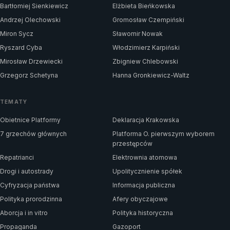
Bartłomiej Sienkiewicz
Elżbieta Bieńkowska
Andrzej Olechowski
Gromosław Czempiński
Miron Sycz
Sławomir Nowak
Ryszard Cyba
Włodzimierz Karpiński
Mirosław Drzewiecki
Zbigniew Chlebowski
Grzegorz Schetyna
Hanna Gronkiewicz-Waltz
TEMATY
Obietnice Platformy
Deklaracja Krakowska
7 grzechów głównych
Platforma O. pierwszym wyborem
przestępców
Repatrianci
Elektrownia atomowa
Drogi i autostrady
Upolitycznienie spółek
Cyfryzacja państwa
Informacja publiczna
Polityka prorodzinna
Afery obyczajowe
Aborcja i in vitro
Polityka historyczna
Propaganda
Gazoport