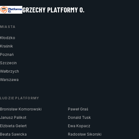
GRZECHY PLATFORMY O.
MIASTA
Kłodzko
Kraśnik
Poznań
Szczecin
Wałbrzych
Warszawa
LUDZIE PLATFORMY
Bronisław Komorowski
Paweł Graś
Janusz Palikot
Donald Tusk
Elżbieta Gelert
Ewa Kopacz
Beata Sawicka
Radosław Sikorski