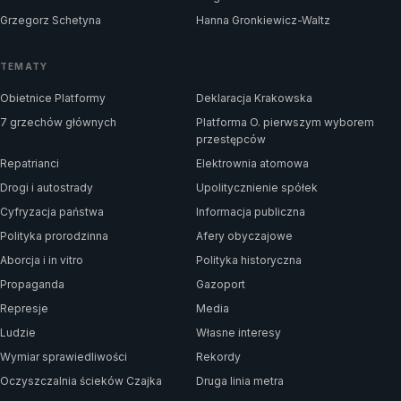
Grzegorz Schetyna
Hanna Gronkiewicz-Waltz
TEMATY
Obietnice Platformy
Deklaracja Krakowska
7 grzechów głównych
Platforma O. pierwszym wyborem
przestępców
Repatrianci
Elektrownia atomowa
Drogi i autostrady
Upolitycznienie spółek
Cyfryzacja państwa
Informacja publiczna
Polityka prorodzinna
Afery obyczajowe
Aborcja i in vitro
Polityka historyczna
Propaganda
Gazoport
Represje
Media
Ludzie
Własne interesy
Wymiar sprawiedliwości
Rekordy
Oczyszczalnia ścieków Czajka
Druga linia metra