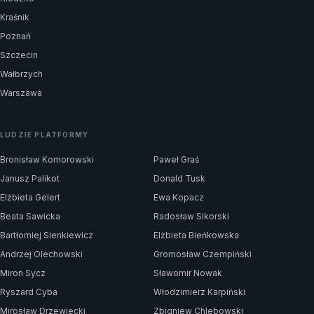
Kraśnik
Poznań
Szczecin
Wałbrzych
Warszawa
LUDZIE PLATFORMY
Bronisław Komorowski
Paweł Graś
Janusz Palikot
Donald Tusk
Elżbieta Gelert
Ewa Kopacz
Beata Sawicka
Radosław Sikorski
Bartłomiej Sienkiewicz
Elżbieta Bieńkowska
Andrzej Olechowski
Gromosław Czempiński
Miron Sycz
Sławomir Nowak
Ryszard Cyba
Włodzimierz Karpiński
Mirosław Drzewiecki
Zbigniew Chlebowski