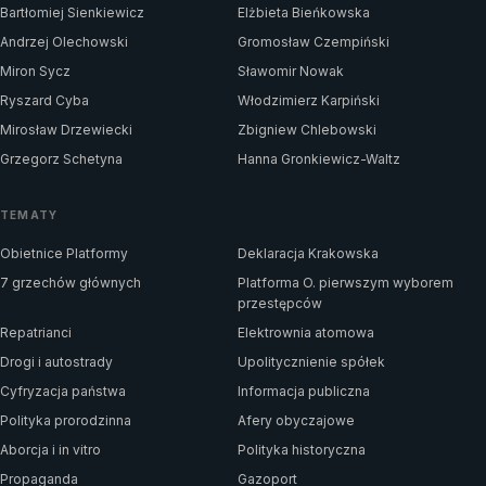
Bartłomiej Sienkiewicz
Elżbieta Bieńkowska
Andrzej Olechowski
Gromosław Czempiński
Miron Sycz
Sławomir Nowak
Ryszard Cyba
Włodzimierz Karpiński
Mirosław Drzewiecki
Zbigniew Chlebowski
Grzegorz Schetyna
Hanna Gronkiewicz-Waltz
TEMATY
Obietnice Platformy
Deklaracja Krakowska
7 grzechów głównych
Platforma O. pierwszym wyborem
przestępców
Repatrianci
Elektrownia atomowa
Drogi i autostrady
Upolitycznienie spółek
Cyfryzacja państwa
Informacja publiczna
Polityka prorodzinna
Afery obyczajowe
Aborcja i in vitro
Polityka historyczna
Propaganda
Gazoport