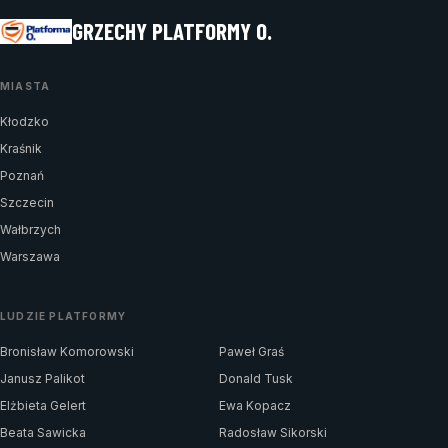
GRZECHY PLATFORMY O.
MIASTA
Kłodzko
Kraśnik
Poznań
Szczecin
Wałbrzych
Warszawa
LUDZIE PLATFORMY
Bronisław Komorowski
Paweł Graś
Janusz Palikot
Donald Tusk
Elżbieta Gelert
Ewa Kopacz
Beata Sawicka
Radosław Sikorski